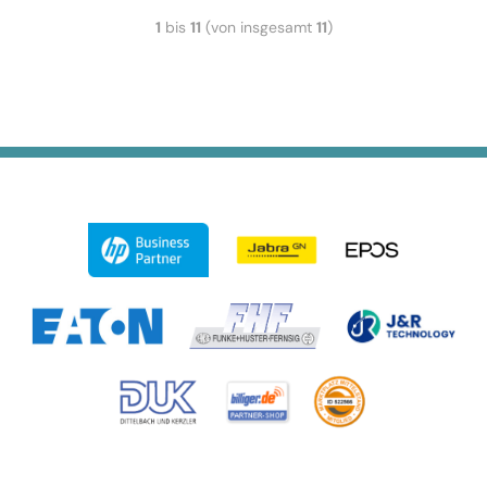
1
bis
11
(von insgesamt
11
)