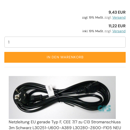
9,43 EUR
zzgl.
Versand
zzgl. 19% MwSt.
11,22 EUR
zzgl.
Versand
inkl. 19% MwSt.
IN DEN WARENKORB
Netzleitung EU gerade Typ F, CEE 7/7 zu C13 Stromanschluss
3m Schwarz L30251-U600-A389 L30280-Z600-F105 NEU