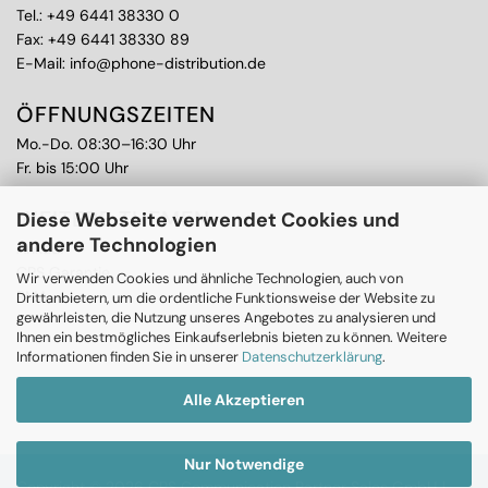
Tel.:
+49 6441 38330 0
Fax: +49 6441 38330 89
E-Mail:
info@phone-distribution.de
ÖFFNUNGSZEITEN
Mo.-Do. 08:30–16:30 Uhr
Fr. bis 15:00 Uhr
WEITERE THEMEN
Diese Webseite verwendet Cookies und
andere Technologien
Ankauf
CPS Garantie
Wir verwenden Cookies und ähnliche Technologien, auch von
RMA
Drittanbietern, um die ordentliche Funktionsweise der Website zu
gewährleisten, die Nutzung unseres Angebotes zu analysieren und
Ihnen ein bestmögliches Einkaufserlebnis bieten zu können. Weitere
Informationen finden Sie in unserer
Datenschutzerklärung
.
Alle Akzeptieren
Nur Notwendige
Copyright © 2026 CPS Communication Partner Sales GmbH |