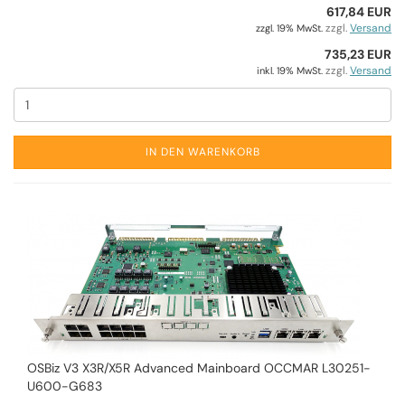
617,84 EUR
zzgl.
Versand
zzgl. 19% MwSt.
735,23 EUR
zzgl.
Versand
inkl. 19% MwSt.
IN DEN WARENKORB
OSBiz V3 X3R/X5R Advanced Mainboard OCCMAR L30251-
U600-G683