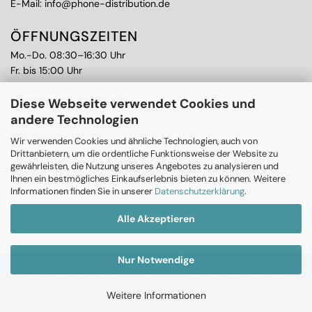
E-Mail:
info@phone-distribution.de
ÖFFNUNGSZEITEN
Mo.-Do. 08:30–16:30 Uhr
Fr. bis 15:00 Uhr
WEITERE THEMEN
Diese Webseite verwendet Cookies und
andere Technologien
Ankauf
CPS Garantie
Wir verwenden Cookies und ähnliche Technologien, auch von
RMA
Drittanbietern, um die ordentliche Funktionsweise der Website zu
gewährleisten, die Nutzung unseres Angebotes zu analysieren und
Ihnen ein bestmögliches Einkaufserlebnis bieten zu können. Weitere
Informationen finden Sie in unserer
Datenschutzerklärung
.
Alle Akzeptieren
Nur Notwendige
Copyright © 2026 CPS Communication Partner Sales GmbH |
Shopsoftware
by Gambio.de © 2020 |
Realisierung & Design
Weitere Informationen
JungCreative