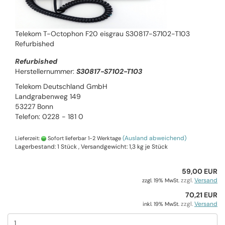
Telekom T-Octophon F20 eisgrau S30817-S7102-T103
Refurbished
Refurbished
Herstellernummer:
S30817-S7102-T103
Telekom Deutschland GmbH
Landgrabenweg 149
53227 Bonn
Telefon: 0228 - 181 0
(Ausland abweichend)
Lieferzeit:
Sofort lieferbar 1-2 Werktage
Lagerbestand: 1 Stück , Versandgewicht:
1,3
kg je Stück
59,00 EUR
zzgl.
Versand
zzgl. 19% MwSt.
70,21 EUR
zzgl.
Versand
inkl. 19% MwSt.