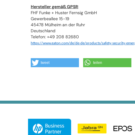
Hersteller gemäß GPSR
:
FHF Funke + Huster Fernsig GmbH
Gewerbeallee 15-19
45478 Mülheim an der Ruhr
Deutschland
Telefon: +49 208 82680
https://www.eaton.com/de/de-de/products/safety-security-eme
tweet
teilen