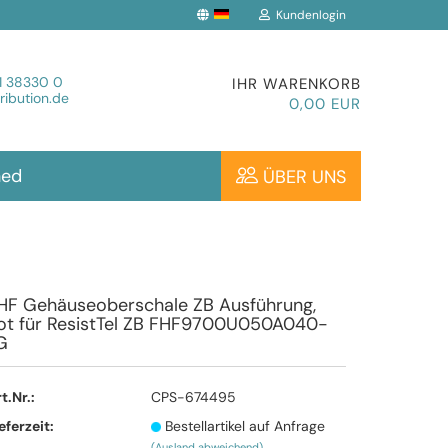
Kundenlogin
che auswählen
1 38330 0
IHR WARENKORB
ibution.de
0,00 EUR
hed
ÜBER UNS
Konto erstellen
HF Gehäuseoberschale ZB Ausführung,
ot für ResistTel ZB FHF9700U050A040-
Passwort vergessen?
G
t.Nr.:
CPS-674495
eferzeit:
Bestellartikel auf Anfrage
(Ausland abweichend)