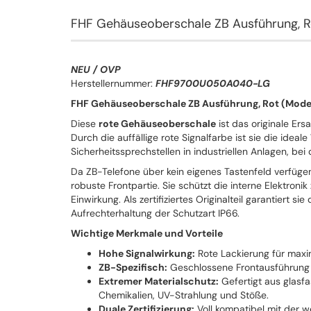
FHF Gehäuseoberschale ZB Ausführung, 
NEU / OVP
Herstellernummer:
FHF9700U050A040-LG
FHF Gehäuseoberschale ZB Ausführung, Rot (Mo
Diese
rote Gehäuseoberschale
ist das originale Ersa
Durch die auffällige rote Signalfarbe ist sie die ideal
Sicherheitssprechstellen in industriellen Anlagen, bei 
Da ZB-Telefone über kein eigenes Tastenfeld verfügen
robuste Frontpartie. Sie schützt die interne Elektro
Einwirkung. Als zertifiziertes Originalteil garantiert 
Aufrechterhaltung der Schutzart IP66.
Wichtige Merkmale und Vorteile
Hohe Signalwirkung:
Rote Lackierung für maxima
ZB-Spezifisch:
Geschlossene Frontausführung o
Extremer Materialschutz:
Gefertigt aus glasf
Chemikalien, UV-Strahlung und Stöße.
Duale Zertifizierung:
Voll kompatibel mit der 