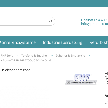
Spra
Hotline:
+49 644
info@phone-distr
Konferenzsysteme
Industrieausrüstung
Refurbis
»
»
»
FHF Serie
Telefone & Zubehör
Zubehör & Ersatzteile
für ResistTel ZB FHF9700U050A040-LG
l in dieser Kategorie
F
R
L
Ar
Li