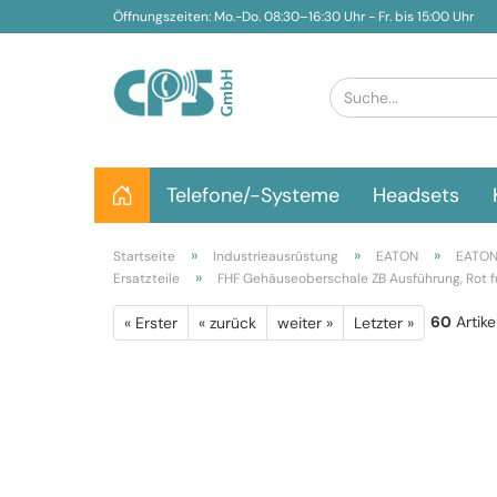
Öffnungszeiten: Mo.-Do. 08:30–16:30 Uhr - Fr. bis 15:00 Uhr
Telefone/-Systeme
Headsets
»
»
»
Startseite
Industrieausrüstung
EATON
EATON 
»
Ersatzteile
FHF Gehäuseoberschale ZB Ausführung, Rot 
60
Artike
« Erster
« zurück
weiter »
Letzter »