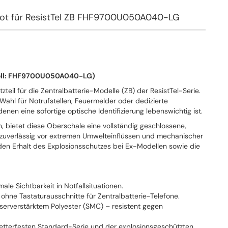
Rot für ResistTel ZB FHF9700U050A040-LG
dell: FHF9700U050A040-LG)
tzteil für die Zentralbatterie-Modelle (ZB) der ResistTel-Serie.
e Wahl für Notrufstellen, Feuermelder oder dedizierte
denen eine sofortige optische Identifizierung lebenswichtig ist.
, bietet diese Oberschale eine vollständig geschlossene,
nik zuverlässig vor extremen Umwelteinflüssen und mechanischer
sie den Erhalt des Explosionsschutzes bei Ex-Modellen sowie die
le Sichtbarkeit in Notfallsituationen.
hne Tastaturausschnitte für Zentralbatterie-Telefone.
aserverstärktem Polyester (SMC) – resistent gegen
wetterfesten Standard-Serie und der explosionsgeschützten