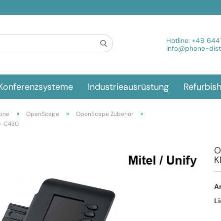
Spra
Hotline:
+49 644
info@phone-distr
Konferenzsysteme
Industrieausrüstung
Refurbis
»
»
»
fone
OpenScape
OpenScape Zubehör
0-C430
O
K
Ar
Li