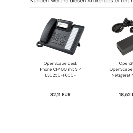
Kunden, welche diesen Artikel bestellten, 
OpenScape Desk
OpenS
Phone CP400 mit SIP
OpenScape 
L30250-F600-
Netzgerät Ne
C427...
82,11 EUR
18,52