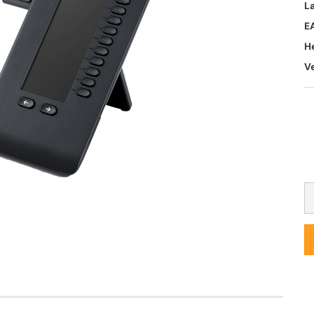
L
E
H
V