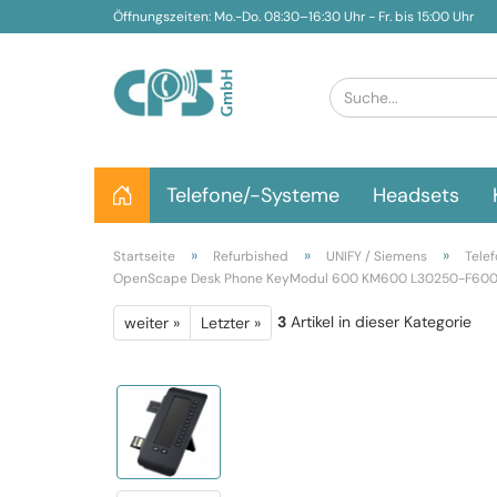
Öffnungszeiten: Mo.-Do. 08:30–16:30 Uhr - Fr. bis 15:00 Uhr
Telefone/-Systeme
Headsets
»
»
»
Startseite
Refurbished
UNIFY / Siemens
Tele
OpenScape Desk Phone KeyModul 600 KM600 L30250-F60
3
Artikel in dieser Kategorie
weiter »
Letzter »