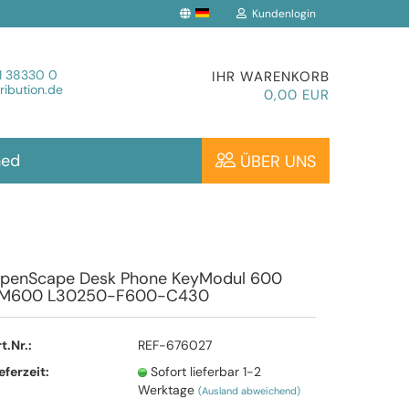
Kundenlogin
che auswählen
1 38330 0
IHR WARENKORB
ibution.de
0,00 EUR
hed
ÜBER UNS
Konto erstellen
penScape Desk Phone KeyModul 600
M600 L30250-F600-C430
Passwort vergessen?
t.Nr.:
REF-676027
eferzeit:
Sofort lieferbar 1-2
Werktage
(Ausland abweichend)