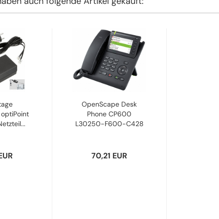
haben auch folgende Artikel gekauft:
tage
OpenScape Desk
optiPoint
Phone CP600
tzteil...
L30250-F600-C428
Refurbished...
 EUR
70,21 EUR