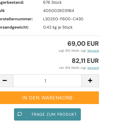
agerbestand:
676
Stück
AN:
4050026031164
erstellernummer:
L30250-F600-C430
ersandgewicht:
0.42
kg je Stück
69,00 EUR
zzgl. 19% MwSt. zzgl.
Versand
82,11 EUR
inkl. 19% MwSt. zzgl.
Versand
FRAGE ZUM PRODUKT