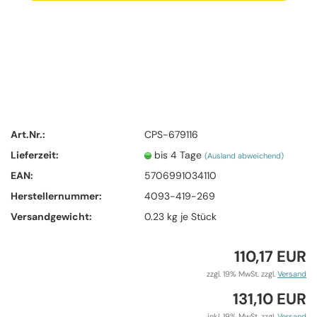
Art.Nr.:
CPS-679116
Lieferzeit:
bis 4 Tage
(Ausland abweichend)
EAN:
5706991034110
Herstellernummer:
4093-419-269
Versandgewicht:
0.23
kg je Stück
110,17 EUR
zzgl. 19% MwSt. zzgl.
Versand
131,10 EUR
inkl. 19% MwSt. zzgl.
Versand