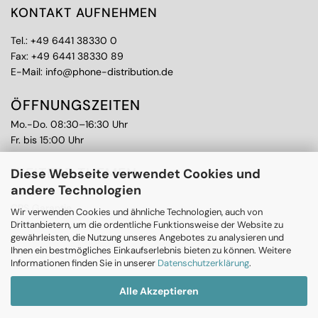
KONTAKT AUFNEHMEN
Tel.:
+49 6441 38330 0
Fax: +49 6441 38330 89
E-Mail:
info@phone-distribution.de
ÖFFNUNGSZEITEN
Mo.-Do. 08:30–16:30 Uhr
Fr. bis 15:00 Uhr
WEITERE THEMEN
Diese Webseite verwendet Cookies und
andere Technologien
Ankauf
CPS Garantie
Wir verwenden Cookies und ähnliche Technologien, auch von
RMA
Drittanbietern, um die ordentliche Funktionsweise der Website zu
gewährleisten, die Nutzung unseres Angebotes zu analysieren und
Ihnen ein bestmögliches Einkaufserlebnis bieten zu können. Weitere
Informationen finden Sie in unserer
Datenschutzerklärung
.
Alle Akzeptieren