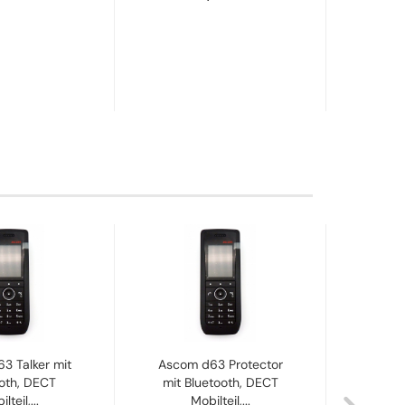
3 Talker mit
Ascom d63 Protector
Ascom
oth, DECT
mit Bluetooth, DECT
WLAN
lteil,...
Mobilteil,...