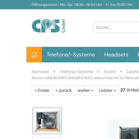
Öffnungszeiten: Mo.-Do. 08:30–16:30 Uhr - Fr. bis 15:00 Uhr
Telefone/-Systeme
Headsets
»
»
»
Startseite
Telefone/-Systeme
Ascom
Zubehö
Ascom d43/d63/i63 (d41/d62/i62) Ladeschale mit EU Netzte
27
Artikel
« Erster
« zurück
weiter »
Letzter »