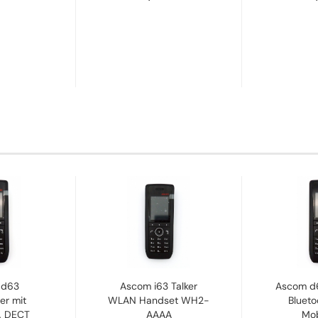
 d63
Ascom i63 Talker
Ascom d6
er mit
WLAN Handset WH2-
Blueto
, DECT
AAAA
Mobi