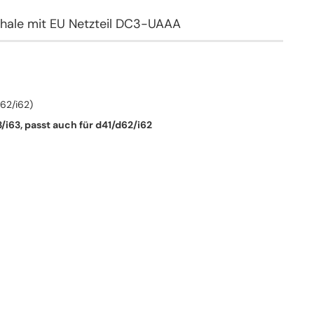
hale mit EU Netzteil DC3-UAAA
d62/i62)
/i63, passt auch für d41/d62/i62