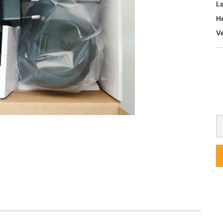
L
H
V