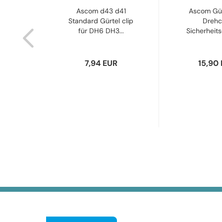
tterie
Ascom d43 d41
Ascom Gürt
 d43
Standard Gürtel clip
Drehcl
für DH6 DH3...
Sicherheitsc
R
7,94 EUR
15,90