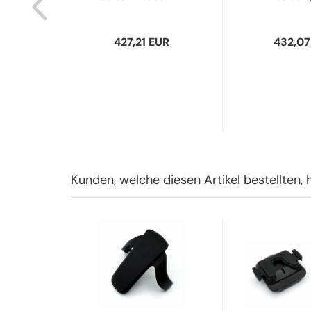
ABAB...
Handset
UR
427,21 EUR
432,07
Kunden, welche diesen Artikel bestellten, 