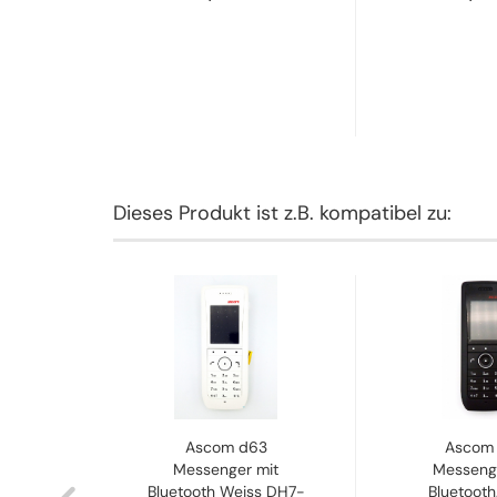
Dieses Produkt ist z.B. kompatibel zu:
DECT
Ascom d63
Ascom
hwarz
Messenger mit
Messeng
A
Bluetooth Weiss DH7-
Bluetooth