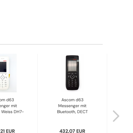
om d63
Ascom d63
Asc
nger mit
Messenger mit
WLAN
h Weiss DH7-
Bluetooth, DECT
BAB...
Handset,...
,21 EUR
432,07 EUR
3