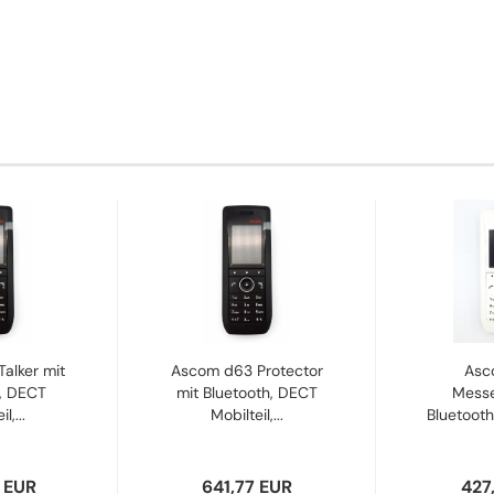
alker mit
Ascom d63 Protector
Asc
, DECT
mit Bluetooth, DECT
Messe
l,...
Mobilteil,...
Bluetoot
A
 EUR
641,77 EUR
427