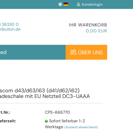
Kundenlogin
che auswählen
1 38330 0
IHR WARENKORB
ibution.de
0,00 EUR
hed
ÜBER UNS
Konto erstellen
scom d43/d63/i63 (d41/d62/i62)
adeschale mit EU Netzteil DC3-UAAA
Passwort vergessen?
t.Nr.:
CPS-666770
eferzeit:
Sofort lieferbar 1-2
Werktage
(Ausland abweichend)