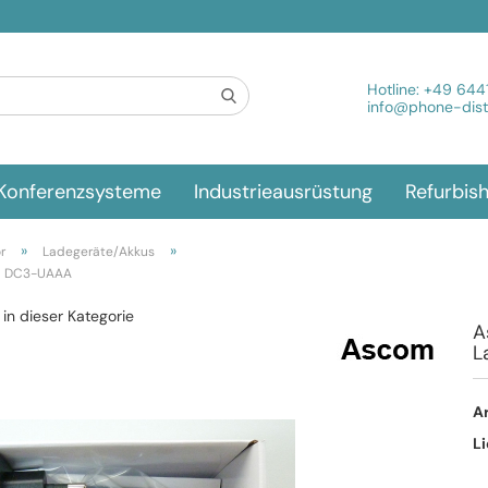
Spra
Hotline:
+49 644
info@phone-distr
Konferenzsysteme
Industrieausrüstung
Refurbis
»
»
r
Ladegeräte/Akkus
il DC3-UAAA
 in dieser Kategorie
A
L
Ar
Li