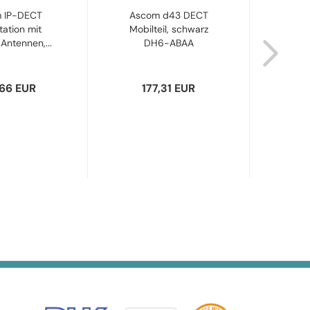
 IP-DECT
Ascom d43 DECT
Ascom 
tation mit
Mobilteil, schwarz
Akk
 Antennen,...
DH6-ABAA
,66 EUR
177,31 EUR