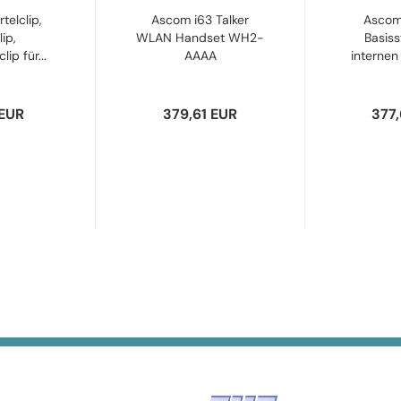
elclip,
Ascom i63 Talker
Ascom
ip,
WLAN Handset WH2-
Basiss
lip für...
AAAA
internen
 EUR
379,61 EUR
377