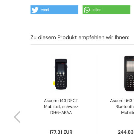
tweet
teilen
Zu diesem Produkt empfehlen wir Ihnen:
tector
Ascom d43 DECT
Ascom d63 T
 WH2-
Mobilteil, schwarz
Bluetooth
DH6-ABAA
Mobiltei
UR
177,31 EUR
244,83