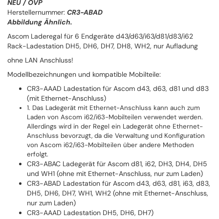
NEU / OVP
Herstellernummer:
CR3-ABAD
Abbildung Ähnlich.
Ascom Laderegal für 6 Endgeräte d43/d63/i63/d81/d83/i62
Rack-Ladestation DH5, DH6, DH7, DH8, WH2, nur Aufladung
ohne LAN Anschluss!
Modellbezeichnungen und kompatible Mobilteile:
CR3-AAAD Ladestation für Ascom d43, d63, d81 und d83
(mit Ethernet-Anschluss)
1. Das Ladegerät mit Ethernet-Anschluss kann auch zum
Laden von Ascom i62/i63-Mobilteilen verwendet werden.
Allerdings wird in der Regel ein Ladegerät ohne Ethernet-
Anschluss bevorzugt, da die Verwaltung und Konfiguration
von Ascom i62/i63-Mobilteilen über andere Methoden
erfolgt.
CR3-ABAC Ladegerät für Ascom d81, i62, DH3, DH4, DH5
und WH1 (ohne mit Ethernet-Anschluss, nur zum Laden)
CR3-ABAD Ladestation für Ascom d43, d63, d81, i63, d83,
DH5, DH6, DH7, WH1, WH2 (ohne mit Ethernet-Anschluss,
nur zum Laden)
CR3-AAAD Ladestation DH5, DH6, DH7)