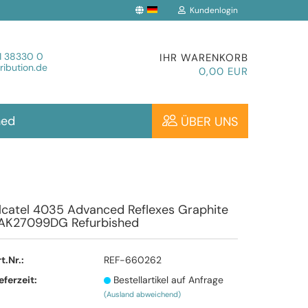
Kundenlogin
che auswählen
1 38330 0
IHR WARENKORB
ibution.de
0,00 EUR
hed
ÜBER UNS
Konto erstellen
lcatel 4035 Advanced Reflexes Graphite
AK27099DG Refurbished
Passwort vergessen?
t.Nr.:
REF-660262
eferzeit:
Bestellartikel auf Anfrage
(Ausland abweichend)