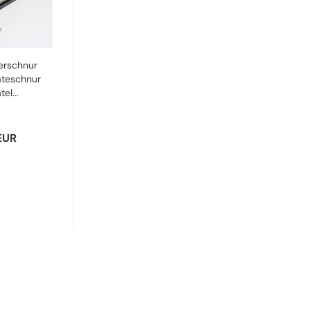
erschnur
teschnur
tel...
EUR