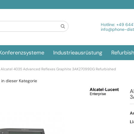
Spra
Hotline:
+49 644
info@phone-distr
Konferenzsysteme
Industrieausrüstung
Refurbis
Alcatel 4035 Advanced Reflexes Graphite 3AK27099DG Refurbished
l in dieser Kategorie
A
3
Ar
Li