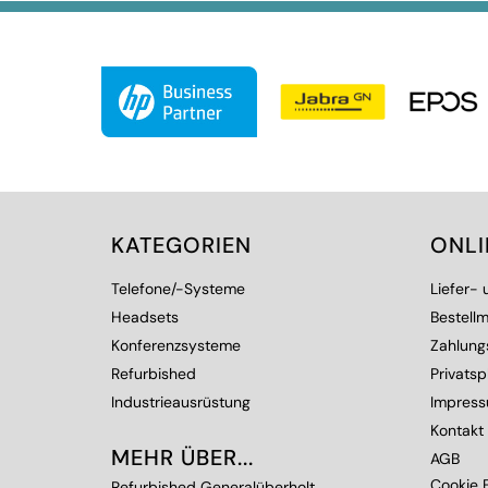
KATEGORIEN
ONL
Telefone/-Systeme
Liefer-
Headsets
Bestellm
Konferenzsysteme
Zahlung
Refurbished
Privats
Industrieausrüstung
Impres
Kontakt
MEHR ÜBER...
AGB
Cookie E
Refurbished Generalüberholt