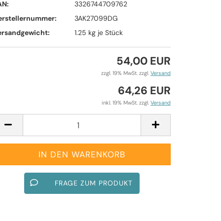
AN:
3326744709762
erstellernummer:
3AK27099DG
ersandgewicht:
1.25
kg je Stück
54,00 EUR
zzgl. 19% MwSt. zzgl.
Versand
64,26 EUR
inkl. 19% MwSt. zzgl.
Versand
FRAGE ZUM PRODUKT