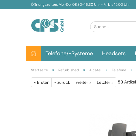
Öffnungszeiten: Mo.-Do. 08:30–16:30 Uhr - Fr. bis 15:00 Uhr
Telefone/-Systeme
Headsets
»
»
»
»
Startseite
Refurbished
Alcatel
Telefone
53
Artike
« Erster
« zurück
weiter »
Letzter »