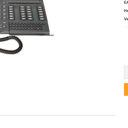
E
H
V