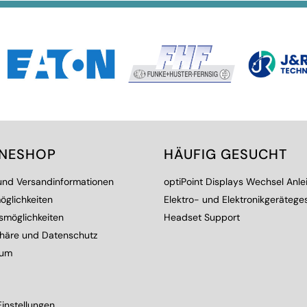
INESHOP
HÄUFIG GESUCHT
 und Versandinformationen
optiPoint Displays Wechsel Anle
öglichkeiten
Elektro- und Elektronikgerätege
smöglichkeiten
Headset Support
phäre und Datenschutz
sum
instellungen