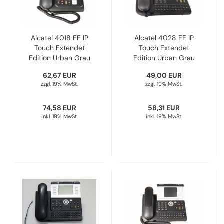
Alcatel 4018 EE IP
Alcatel 4028 EE IP
Touch Extendet
Touch Extendet
Edition Urban Grau
Edition Urban Grau
3GV27063DB
3GV27060DB
62,67 EUR
49,00 EUR
Refurbished
Refurbished
zzgl. 19% MwSt.
zzgl. 19% MwSt.
74,58 EUR
58,31 EUR
inkl. 19% MwSt.
inkl. 19% MwSt.