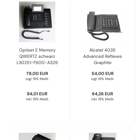
Optiset E Memory
Alcatel 4035
QWERTZ schwarz
Advanced Reflexes
L30251-F600-A329
Graphite
Refurbished
3AK27099DG
79,00 EUR
54,00 EUR
Refurbished
zzgl. 19% MwSt.
zzgl. 19% MwSt.
94,01 EUR
64,26 EUR
inkl. 19% MwSt.
inkl. 19% MwSt.