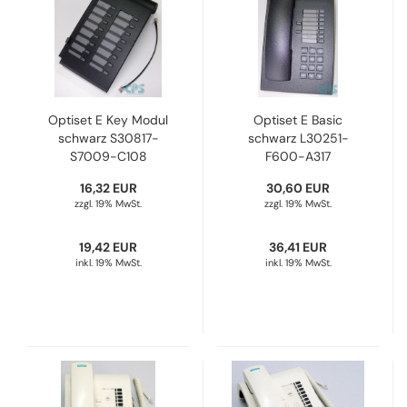
Optiset E Key Modul
Optiset E Basic
schwarz S30817-
schwarz L30251-
S7009-C108
F600-A317
Refurbished
Refurbished
16,32 EUR
30,60 EUR
zzgl. 19% MwSt.
zzgl. 19% MwSt.
19,42 EUR
36,41 EUR
inkl. 19% MwSt.
inkl. 19% MwSt.