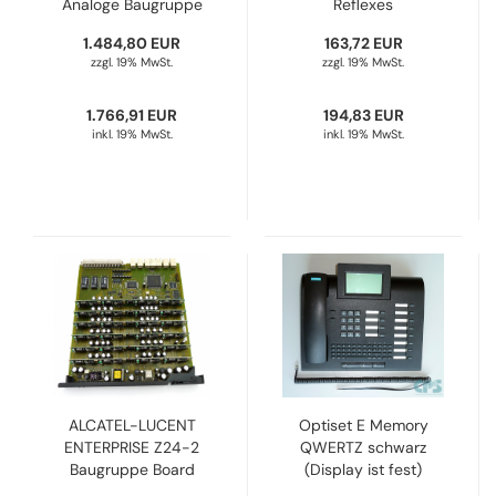
Analoge Baugruppe
Reflexes
Board 3BA53188AB
Anschaltbaugruppen,
1.484,80 EUR
163,72 EUR
Refurbished
8 UA Schnittstellen,
zzgl. 19% MwSt.
zzgl. 19% MwSt.
Digital Board
3EH73005AC
1.766,91 EUR
Refurbished
194,83 EUR
inkl. 19% MwSt.
inkl. 19% MwSt.
ALCATEL-LUCENT
Optiset E Memory
ENTERPRISE Z24-2
QWERTZ schwarz
Baugruppe Board
(Display ist fest)
3BA53065NA
L30251-F600-A329