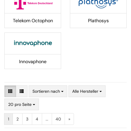
Telekom Octophon
Plathosys
Innovaphone
Sortieren nach
Alle Hersteller
20 pro Seite
1
2
3
4
...
40
»