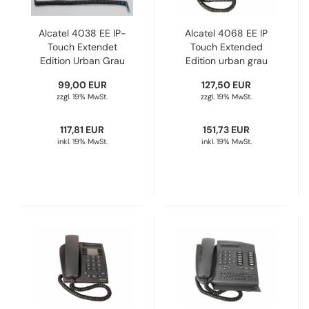
Alcatel 4038 EE IP-
Alcatel 4068 EE IP
Touch Extendet
Touch Extended
Edition Urban Grau
Edition urban grau
3GV27061DB
3GV27062DB
99,00 EUR
127,50 EUR
Refurbished
Refurbished
zzgl. 19% MwSt.
zzgl. 19% MwSt.
117,81 EUR
151,73 EUR
inkl. 19% MwSt.
inkl. 19% MwSt.