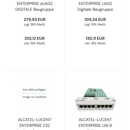
ENTERPRISE eUA32
ENTERPRISE UA32
DIGITALE Baugruppe
Digitale Baugruppe
Board 3BA23266AA
Board 3BA53050AB
279,93 EUR
109,34 EUR
Refurbished
Refurbished
zzgl. 19% MwSt.
zzgl. 19% MwSt.
333,12 EUR
130,11 EUR
inkl. 19% MwSt.
inkl. 19% MwSt.
ALCATEL-LUCENT
ALCATEL-LUCENT
ENTERPRISE Z32
ENTERPRISE UAI 8