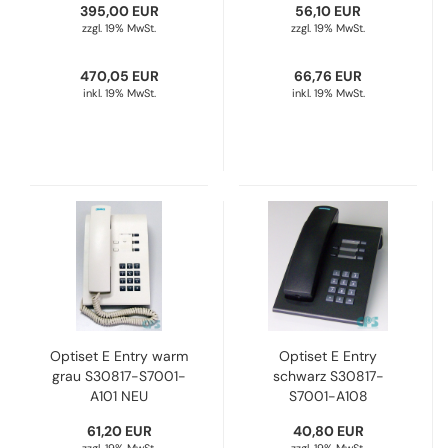
395,00 EUR
56,10 EUR
Refurbished
Refurbished
zzgl. 19% MwSt.
zzgl. 19% MwSt.
470,05 EUR
66,76 EUR
inkl. 19% MwSt.
inkl. 19% MwSt.
Optiset E Entry warm
Optiset E Entry
grau S30817-S7001-
schwarz S30817-
A101 NEU
S7001-A108
Refurbished
61,20 EUR
40,80 EUR