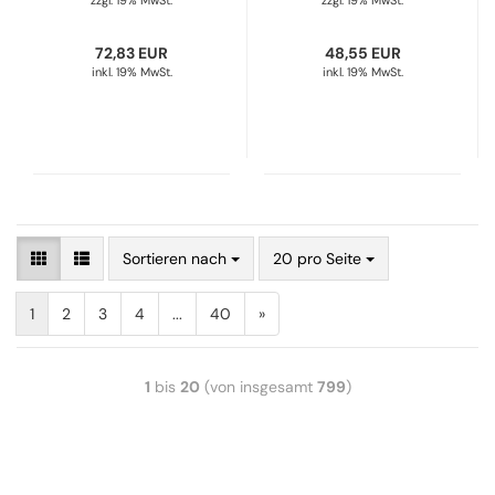
zzgl. 19% MwSt.
zzgl. 19% MwSt.
72,83 EUR
48,55 EUR
inkl. 19% MwSt.
inkl. 19% MwSt.
Sortieren nach
20 pro Seite
1
2
3
4
...
40
»
1
bis
20
(von insgesamt
799
)