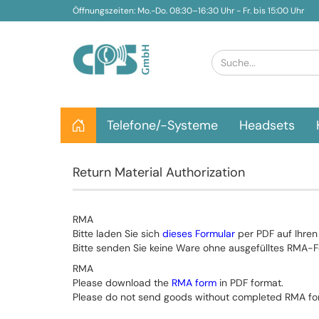
Öffnungszeiten: Mo.-Do. 08:30–16:30 Uhr - Fr. bis 15:00 Uhr
Telefone/-Systeme
Headsets
Return Material Authorization
RMA
Bitte laden Sie sich
dieses Formular
per PDF auf Ihren
Bitte senden Sie keine Ware ohne ausgefülltes RMA-F
RMA
Please download the
RMA form
in PDF format.
Please do not send goods without completed RMA fo