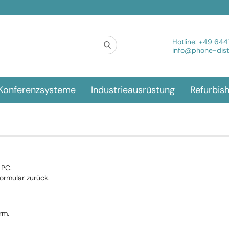
Spra
Hotline:
+49 644
info@phone-distr
Konferenzsysteme
Industrieausrüstung
Refurbis
 PC.
ormular zurück.
rm.