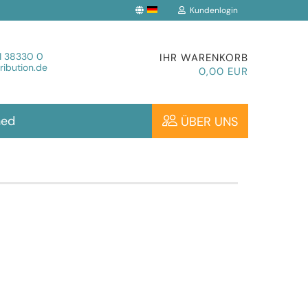
Kundenlogin
che auswählen
1 38330 0
IHR WARENKORB
ibution.de
0,00 EUR
hed
ÜBER UNS
Konto erstellen
Passwort vergessen?