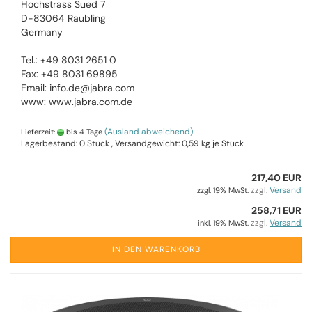
Hochstrass Sued 7
D-83064 Raubling
Germany
Tel.: +49 8031 2651 0
Fax: +49 8031 69895
Email: info.de@jabra.com
www: www.jabra.com.de
(Ausland abweichend)
Lieferzeit:
bis 4 Tage
Lagerbestand: 0 Stück , Versandgewicht:
0,59
kg je Stück
217,40 EUR
zzgl.
Versand
zzgl. 19% MwSt.
258,71 EUR
zzgl.
Versand
inkl. 19% MwSt.
IN DEN WARENKORB