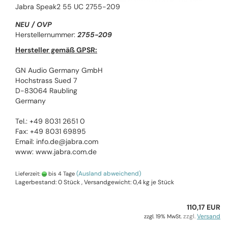
Jabra Speak2 55 UC 2755-209
NEU / OVP
Herstellernummer:
2755-209
Hersteller gemäß GPSR:
GN Audio Germany GmbH
Hochstrass Sued 7
D-83064 Raubling
Germany
Tel.: +49 8031 2651 0
Fax: +49 8031 69895
Email: info.de@jabra.com
www: www.jabra.com.de
(Ausland abweichend)
Lieferzeit:
bis 4 Tage
Lagerbestand: 0 Stück , Versandgewicht:
0,4
kg je Stück
110,17 EUR
zzgl.
Versand
zzgl. 19% MwSt.