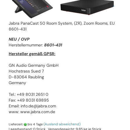
Jabra PanaCast 50 Room System, (ZR), Zoom Rooms, EU
8601-431
NEU / OVP
Herstellernummer:
8601-431
Hersteller gemäß GPSR:
GN Audio Germany GmbH
Hochstrass Sued 7
D-83064 Raubling
Germany
Tel.: +49 8031 2651 0
Fax: +49 8031 69895
Email: info.de@jabra.com
www: www.jabra.com.de
(Ausland abweichend)
Lieferzeit:
bis 4 Tage
Lagerbestand: 0 Stück , Versandgewicht:
9,85
kg je Stück