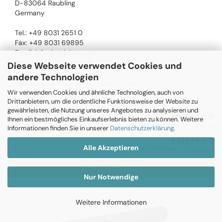
D-83064 Raubling
Germany
Tel.: +49 8031 2651 0
Fax: +49 8031 69895
Email: info.de@jabra.com
www: www.jabra.com.de
Diese Webseite verwendet Cookies und
andere Technologien
(Ausland abweichend)
Lieferzeit:
bis 4 Tage
Wir verwenden Cookies und ähnliche Technologien, auch von
Lagerbestand: 0 Stück , Versandgewicht:
4,5
kg je Stück
Drittanbietern, um die ordentliche Funktionsweise der Website zu
gewährleisten, die Nutzung unseres Angebotes zu analysieren und
2.805,53 EUR
Ihnen ein bestmögliches Einkaufserlebnis bieten zu können. Weitere
zzgl.
Versand
zzgl. 19% MwSt.
Informationen finden Sie in unserer
Datenschutzerklärung
.
3.338,58 EUR
Alle Akzeptieren
zzgl.
Versand
inkl. 19% MwSt.
IN DEN WARENKORB
Nur Notwendige
Weitere Informationen