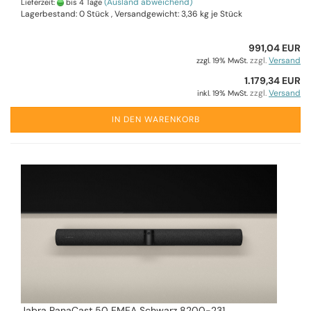
(Ausland abweichend)
Lieferzeit:
bis 4 Tage
Lagerbestand: 0 Stück , Versandgewicht:
3,36
kg je Stück
991,04 EUR
zzgl.
Versand
zzgl. 19% MwSt.
1.179,34 EUR
zzgl.
Versand
inkl. 19% MwSt.
IN DEN WARENKORB
Jabra PanaCast 50 EMEA Schwarz 8200-231