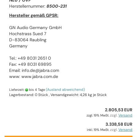
NEU / OVP
Herstellernummer:
8500-231
Hersteller gemäß GPSR:
GN Audio Germany GmbH
Hochstrass Sued 7
D-83064 Raubling
Germany
Tel.: +49 8031 2651 0
Fax: +49 8031 69895
Email: info.de@jabra.com
www: www.jabra.com.de
(Ausland abweichend)
Lieferzeit:
bis 4 Tage
Lagerbestand: 0 Stück , Versandgewicht:
4,26
kg je Stück
2.805,53 EUR
zzgl.
Versand
zzgl. 19% MwSt.
3.338,58 EUR
zzgl.
Versand
inkl. 19% MwSt.