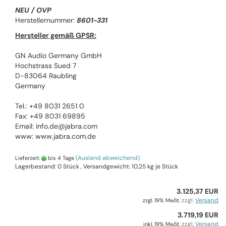
NEU / OVP
Herstellernummer:
8601-331
Hersteller gemäß GPSR:
GN Audio Germany GmbH
Hochstrass Sued 7
D-83064 Raubling
Germany
Tel.: +49 8031 2651 0
Fax: +49 8031 69895
Email: info.de@jabra.com
www: www.jabra.com.de
(Ausland abweichend)
Lieferzeit:
bis 4 Tage
Lagerbestand: 0 Stück , Versandgewicht:
10,25
kg je Stück
3.125,37 EUR
zzgl.
Versand
zzgl. 19% MwSt.
3.719,19 EUR
zzgl.
Versand
inkl. 19% MwSt.