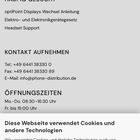
optiPoint Displays Wechsel Anleitung
Elektro- und Elektronikgerätegesetz
Headset Support
KONTAKT AUFNEHMEN
Tel.:
+49 6441 38330 0
Fax: +49 6441 38330 89
E-Mail:
info@phone-distribution.de
ÖFFNUNGSZEITEN
Mo.-Do. 08:30–16:30 Uhr
Fr. bis 15:00 Uhr
WEITERE THEMEN
Diese Webseite verwendet Cookies und
andere Technologien
Ankauf
CPS Garantie
Wir verwenden Cookies und ähnliche Technologien, auch von