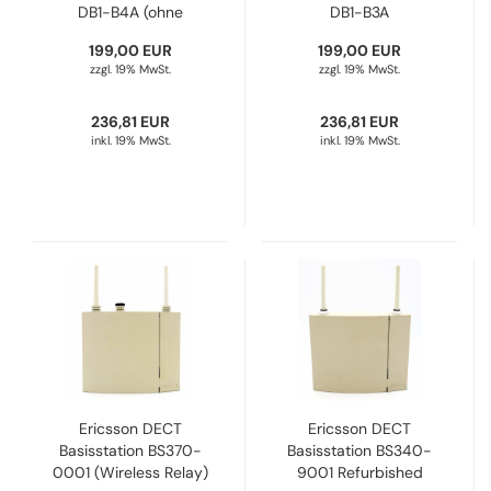
DB1-B4A (ohne
DB1-B3A
externen Antennen)
80E00014AAA-A
199,00 EUR
199,00 EUR
80E00015AAA-A
Refurbished
zzgl. 19% MwSt.
zzgl. 19% MwSt.
Refurbished
236,81 EUR
236,81 EUR
inkl. 19% MwSt.
inkl. 19% MwSt.
Ericsson DECT
Ericsson DECT
Basisstation BS370-
Basisstation BS340-
0001 (Wireless Relay)
9001 Refurbished