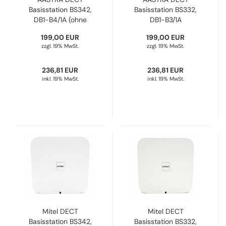
Basisstation BS342,
Basisstation BS332,
DB1-B4/1A (ohne
DB1-B3/1A
externen Antennen)
80E00014AAA-A
199,00 EUR
199,00 EUR
80E00015AAA-A
Refurbished
zzgl. 19% MwSt.
zzgl. 19% MwSt.
Refurbished
236,81 EUR
236,81 EUR
inkl. 19% MwSt.
inkl. 19% MwSt.
Mitel DECT
Mitel DECT
Basisstation BS342,
Basisstation BS332,