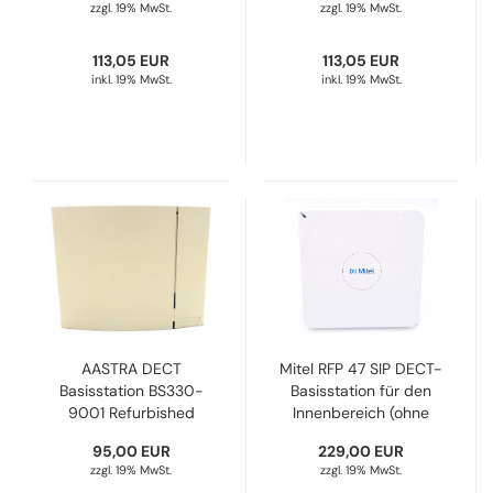
zzgl. 19% MwSt.
zzgl. 19% MwSt.
113,05 EUR
113,05 EUR
inkl. 19% MwSt.
inkl. 19% MwSt.
AASTRA DECT
Mitel RFP 47 SIP DECT-
Basisstation BS330-
Basisstation für den
9001 Refurbished
Innenbereich (ohne
ext. Antennen)
95,00 EUR
229,00 EUR
50006974
zzgl. 19% MwSt.
zzgl. 19% MwSt.
Refurbished