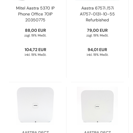
Mitel Aastra 5370 IP
Aastra 6757i /57i
Phone Office 70IP
A1757-0131-10-55
20350775
Refurbished
Refurbished
88,00 EUR
79,00 EUR
zzgl. 19% MwSt.
zzgl. 19% MwSt.
104,72 EUR
94,01 EUR
inkl. 19% MwSt.
inkl. 19% MwSt.
AASTRA DECT
AASTRA DECT