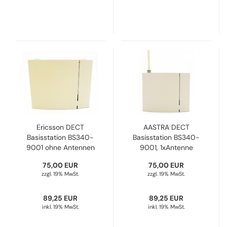
Ericsson DECT
AASTRA DECT
Basisstation BS340-
Basisstation BS340-
9001 ohne Antennen
9001, 1xAntenne
(Ersatzteil)
(Ersatzteil)
75,00 EUR
75,00 EUR
Refurbished
Refurbished
zzgl. 19% MwSt.
zzgl. 19% MwSt.
89,25 EUR
89,25 EUR
inkl. 19% MwSt.
inkl. 19% MwSt.