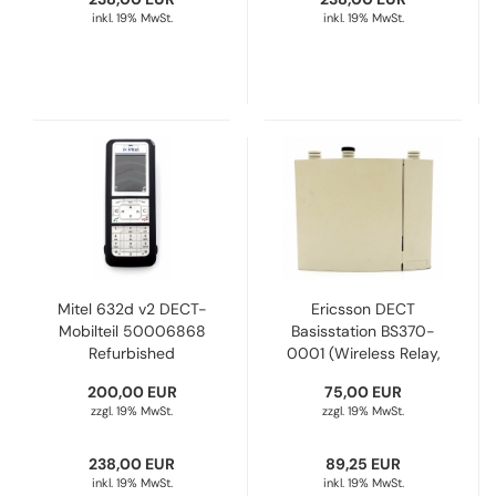
inkl. 19% MwSt.
inkl. 19% MwSt.
Mitel 632d v2 DECT-
Ericsson DECT
Mobilteil 50006868
Basisstation BS370-
Refurbished
0001 (Wireless Relay,
Ohne Antennen,
200,00 EUR
75,00 EUR
Ersatzteil) Refurbished
zzgl. 19% MwSt.
zzgl. 19% MwSt.
238,00 EUR
89,25 EUR
inkl. 19% MwSt.
inkl. 19% MwSt.