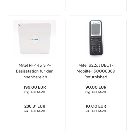
Mitel RFP 45 SIP-
Mitel 622dt DECT-
Basisstation für den
Mobilteil 50008369
Innenbereich
Refurbished
50006972
199,00 EUR
90,00 EUR
Refurbished
zzgl. 19% MwSt.
zzgl. 19% MwSt.
236,81 EUR
107,10 EUR
inkl. 19% MwSt.
inkl. 19% MwSt.