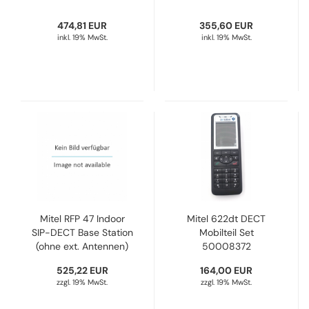
474,81 EUR
355,60 EUR
inkl. 19% MwSt.
inkl. 19% MwSt.
Mitel RFP 47 Indoor
Mitel 622dt DECT
SIP-DECT Base Station
Mobilteil Set
(ohne ext. Antennen)
50008372
50006974
525,22 EUR
164,00 EUR
zzgl. 19% MwSt.
zzgl. 19% MwSt.