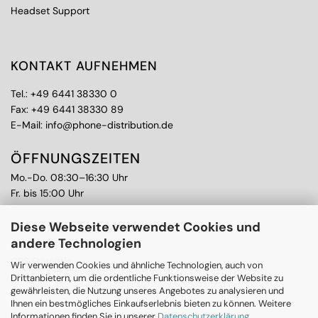
Headset Support
KONTAKT AUFNEHMEN
Tel.:
+49 6441 38330 0
Fax: +49 6441 38330 89
E-Mail:
info@phone-distribution.de
ÖFFNUNGSZEITEN
Mo.-Do. 08:30–16:30 Uhr
Fr. bis 15:00 Uhr
WEITERE THEMEN
Diese Webseite verwendet Cookies und
andere Technologien
Ankauf
CPS Garantie
Wir verwenden Cookies und ähnliche Technologien, auch von
RMA
Drittanbietern, um die ordentliche Funktionsweise der Website zu
gewährleisten, die Nutzung unseres Angebotes zu analysieren und
Ihnen ein bestmögliches Einkaufserlebnis bieten zu können. Weitere
Informationen finden Sie in unserer
Datenschutzerklärung
.