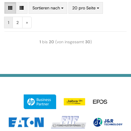
Sortieren nach
20 pro Seite
1
2
»
1
bis
20
(von insgesamt
30
)