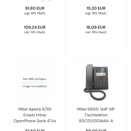
Steckernetzteil Power-
91,80 EUR
15,20 EUR
Adapter POE 56VDC
zzgl. 19% MwSt.
zzgl. 19% MwSt.
100-240V 802.3AT C8
51301151 NEU
109,24 EUR
18,09 EUR
inkl. 19% MwSt.
inkl. 19% MwSt.
Mitel Aastra 67XX
Mitel 6865i VoIP SIP
Ersatz Hörer
Tischtelefon
OpenPhone Serie 67xx
80C00001AAA-A
(schwarz) 72108