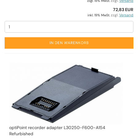
zzgl.
Versand
zzgl. 19% MwSt.
72,83 EUR
zzgl.
Versand
inkl. 19% MwSt.
IN DEN WARENKORB
optiPoint recorder adapter L30250-F600-A154
Refurbished