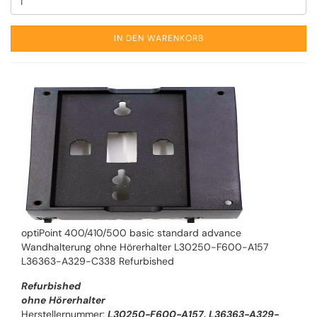
IN DEN WARENKORB
optiPoint 400/410/500 basic standard advance
Wandhalterung ohne Hörerhalter L30250-F600-A157
L36363-A329-C338 Refurbished
Refurbished
ohne Hörerhalter
Herstellernummer:
L30250-F600-A157, L36363-A329-