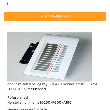
IN DEN WARENKORB
optiPoint self labeling key SLK 420 module arctic L30250-
F600-A195 Refurbished
Refurbished
Herstellernummer:
L30250-F600-A195
Hersteller gemäß GPSR: