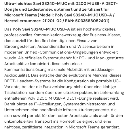
Ultra-leichtes Savi S8240-M UC mit D200 M USB-A DECT-
Dongle und Ladeständer, optimiert und zertifiziert für
Microsoft Teams (Modell: Poly Savi S8240-M UC USB-A /
Herstellernummer: 211201-02 / EAN: 5033588052401)
Das
Poly Savi S8240-M UC USB-A
ist ein hochentwickeltes,
professionelles Kommunikationswerkzeug der Business-Klasse,
das speziell für den flexiblen täglichen Einsatz von
Büroangestellten, Außendienstlern und Wissensarbeitern in
modernen Unified-Communications-Umgebungen entwickelt
wurde. Als offizielles Systemzubehör für PC- und Mac-gestützte
Arbeitsplätze kombiniert diese schnurlose
Kommunikationslösung maximale Mobilität mit erstklassiger
Audioqualität. Das entscheidende evolutionäre Merkmal dieses
DECT-Headset-Systems ist die Konfiguration als portable UC-
Variante, bei der die Funkverbindung nicht über eine klobige
Tischstation, sondern über den ultrakompakten, im Lieferumfang
enthaltenen Poly D200 M USB-A DECT-Dongle realisiert wird.
Damit bietet es IT-Abteilungen, Systemadministratoren und
Unternehmen eine hochflexible Infrastrukturkomponente, die
sich sowohl perfekt für den festen Arbeitsplatz als auch für den
unkomplizierten Transport ins Homeoffice eignet und eine
nahtlose, zertifizierte Integration in Microsoft Teams garantiert.