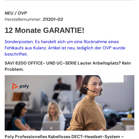
NEU / OVP
Herstellernummer:
211201-02
12 Monate GARANTIE!
Sonderposten. Es handelt sich um eine Rücknahme eines
Fehlkaufs aus Kulanz. Artikel ist neu, lediglich der OVP wurde
beschriftet.
SAVI 8200 OFFICE- UND UC-SERIE Lauter Arbeitsplatz? Kein
Problem.
Poly Professionelles Kabelloses DECT-Headset-System –