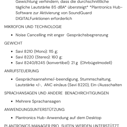
Gewichtung verhindern, dass die durchschnittliche
tägliche Lautstärke 85 dBA* übersteigt* *Plantronics Hub-
Software zur Aktivierung von SoundGuard
DIGITALFunktionen erforderlich
MIKROFON UND TECHNOLOGIE
Noise Cancelling mit enger Gesprächsbegrenzung
GEWICHT
Savi 8210 (Mono): 115 g;
Savi 8220 (Stereo): 160 g;
Savi 8240/8245 (konvertibel): 21 g (Ohrbügelmodell)
ANRUFSTEUERUNG
Gesprächsannahme/-beendigung, Stummschaltung,
Lautstärke +/-, ANC ein/aus (Savi 8220), Ein-/Ausschalten
SPRACHANSAGEN UND ANDERE BENACHRICHTIGUNGEN
Mehrere Sprachansagen
ANWENDUNGSUNTERSTÜTZUNG
Plantronics Hub-Anwendung auf dem Desktop
PLANTRONICS MANAGER PRO SUITEN WERDEN UNTERSTÜTZT