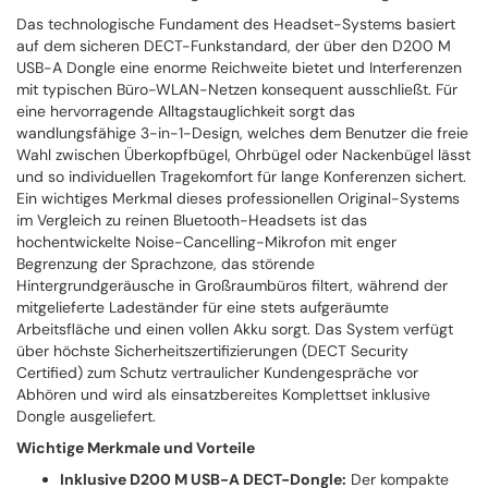
Das technologische Fundament des Headset-Systems basiert
auf dem sicheren DECT-Funkstandard, der über den D200 M
USB-A Dongle eine enorme Reichweite bietet und Interferenzen
mit typischen Büro-WLAN-Netzen konsequent ausschließt. Für
eine hervorragende Alltagstauglichkeit sorgt das
wandlungsfähige 3-in-1-Design, welches dem Benutzer die freie
Wahl zwischen Überkopfbügel, Ohrbügel oder Nackenbügel lässt
und so individuellen Tragekomfort für lange Konferenzen sichert.
Ein wichtiges Merkmal dieses professionellen Original-Systems
im Vergleich zu reinen Bluetooth-Headsets ist das
hochentwickelte Noise-Cancelling-Mikrofon mit enger
Begrenzung der Sprachzone, das störende
Hintergrundgeräusche in Großraumbüros filtert, während der
mitgelieferte Ladeständer für eine stets aufgeräumte
Arbeitsfläche und einen vollen Akku sorgt. Das System verfügt
über höchste Sicherheitszertifizierungen (DECT Security
Certified) zum Schutz vertraulicher Kundengespräche vor
Abhören und wird als einsatzbereites Komplettset inklusive
Dongle ausgeliefert.
Wichtige Merkmale und Vorteile
Inklusive D200 M USB-A DECT-Dongle:
Der kompakte