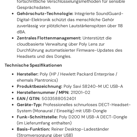
fortschrittliche Verschlüsselungsmethoden für sensible
Gesprächsdaten.
Gehörschutz-Technologie:
Integrierte SoundGuard-
Digital-Elektronik schützt das menschliche Gehör
zuverlässig vor plötzlichen Lautstärkenspitzen über 118
dBA.
Zentrales Flottenmanagement:
Unterstützt die
cloudbasierte Verwaltung über Poly Lens zur
Durchführung automatisierter Firmware-Updates des
Headsets und des Dongles.
Technische Spezifikationen
Hersteller:
Poly (HP / Hewlett Packard Enterprise /
ehemals Plantronics)
Produktbezeichnung:
Poly Savi S8240-M UC USB-A
Herstellernummer / MPN:
211201-02
EAN / GTIN:
5033588052401
Geräte-Typ:
Professionelles schnurloses DECT-Headset-
System (Monaural / Einseitig) mit USB-Dongle
Funk-Schnittstelle:
Poly D200 M USB-A DECT-Dongle
(im Lieferumfang enthalten)
Basis-Funktion:
Reiner Desktop-Ladeständer
(Stromversorgung über USB)