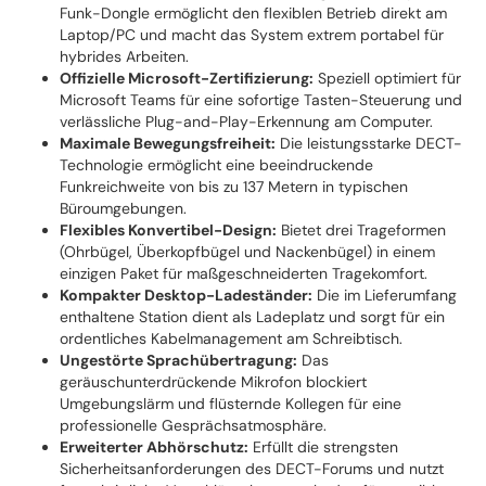
Funk-Dongle ermöglicht den flexiblen Betrieb direkt am
Laptop/PC und macht das System extrem portabel für
hybrides Arbeiten.
Offizielle Microsoft-Zertifizierung:
Speziell optimiert für
Microsoft Teams für eine sofortige Tasten-Steuerung und
verlässliche Plug-and-Play-Erkennung am Computer.
Maximale Bewegungsfreiheit:
Die leistungsstarke DECT-
Technologie ermöglicht eine beeindruckende
Funkreichweite von bis zu 137 Metern in typischen
Büroumgebungen.
Flexibles Konvertibel-Design:
Bietet drei Trageformen
(Ohrbügel, Überkopfbügel und Nackenbügel) in einem
einzigen Paket für maßgeschneiderten Tragekomfort.
Kompakter Desktop-Ladeständer:
Die im Lieferumfang
enthaltene Station dient als Ladeplatz und sorgt für ein
ordentliches Kabelmanagement am Schreibtisch.
Ungestörte Sprachübertragung:
Das
geräuschunterdrückende Mikrofon blockiert
Umgebungslärm und flüsternde Kollegen für eine
professionelle Gesprächsatmosphäre.
Erweiterter Abhörschutz:
Erfüllt die strengsten
Sicherheitsanforderungen des DECT-Forums und nutzt