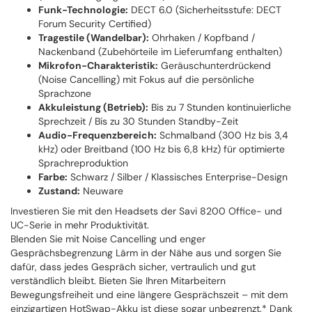
Funk-Technologie:
DECT 6.0 (Sicherheitsstufe: DECT
Forum Security Certified)
Tragestile (Wandelbar):
Ohrhaken / Kopfband /
Nackenband (Zubehörteile im Lieferumfang enthalten)
Mikrofon-Charakteristik:
Geräuschunterdrückend
(Noise Cancelling) mit Fokus auf die persönliche
Sprachzone
Akkuleistung (Betrieb):
Bis zu 7 Stunden kontinuierliche
Sprechzeit / Bis zu 30 Stunden Standby-Zeit
Audio-Frequenzbereich:
Schmalband (300 Hz bis 3,4
kHz) oder Breitband (100 Hz bis 6,8 kHz) für optimierte
Sprachreproduktion
Farbe:
Schwarz / Silber / Klassisches Enterprise-Design
Zustand:
Neuware
Investieren Sie mit den Headsets der Savi 8200 Office- und
UC-Serie in mehr Produktivität.
Blenden Sie mit Noise Cancelling und enger
Gesprächsbegrenzung Lärm in der Nähe aus und sorgen Sie
dafür, dass jedes Gespräch sicher, vertraulich und gut
verständlich bleibt. Bieten Sie Ihren Mitarbeitern
Bewegungsfreiheit und eine längere Gesprächszeit – mit dem
einzigartigen HotSwap-Akku ist diese sogar unbegrenzt.* Dank