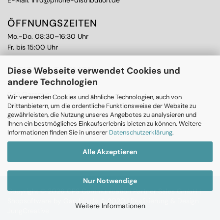
E-Mail:
info@phone-distribution.de
ÖFFNUNGSZEITEN
Mo.-Do. 08:30–16:30 Uhr
Fr. bis 15:00 Uhr
WEITERE THEMEN
Diese Webseite verwendet Cookies und
andere Technologien
Ankauf
CPS Garantie
Wir verwenden Cookies und ähnliche Technologien, auch von
RMA
Drittanbietern, um die ordentliche Funktionsweise der Website zu
gewährleisten, die Nutzung unseres Angebotes zu analysieren und
Ihnen ein bestmögliches Einkaufserlebnis bieten zu können. Weitere
Informationen finden Sie in unserer
Datenschutzerklärung
.
Alle Akzeptieren
Nur Notwendige
Copyright © 2026 CPS Communication Partner Sales GmbH |
Shopsoftware
by Gambio.de © 2020 |
Realisierung & Design
Weitere Informationen
JungCreative