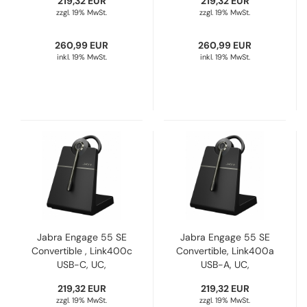
219,32 EUR
219,32 EUR
475-111
455-111
zzgl. 19% MwSt.
zzgl. 19% MwSt.
260,99 EUR
260,99 EUR
inkl. 19% MwSt.
inkl. 19% MwSt.
Jabra Engage 55 SE
Jabra Engage 55 SE
Convertible , Link400c
Convertible, Link400a
USB-C, UC,
USB-A, UC,
Ladestation 9655-
Ladestation 9655-
219,32 EUR
219,32 EUR
435-111
415-111
zzgl. 19% MwSt.
zzgl. 19% MwSt.