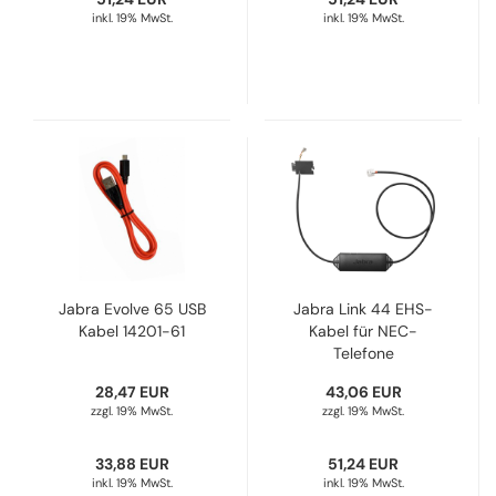
inkl. 19% MwSt.
inkl. 19% MwSt.
Jabra Evolve 65 USB
Jabra Link 44 EHS-
Kabel 14201-61
Kabel für NEC-
Telefone
DT330/430/730/830
28,47 EUR
43,06 EUR
14201-44
zzgl. 19% MwSt.
zzgl. 19% MwSt.
33,88 EUR
51,24 EUR
inkl. 19% MwSt.
inkl. 19% MwSt.