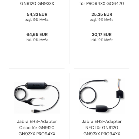
GN9120 GN93XX
für PRO94XX GO6470
PRO94XX PRO920
DHSG 14201-22
54,33 EUR
25,35 EUR
GO6470 DHSG 14201-
zzgl. 19% MwSt.
zzgl. 19% MwSt.
20
64,65 EUR
30,17 EUR
inkl. 19% MwSt.
inkl. 19% MwSt.
Jabra EHS-Adapter
Jabra EHS-Adapter
Cisco für GN9120
NEC für GN9120
GN93XX PRO94XX
GN93XX PRO94XX