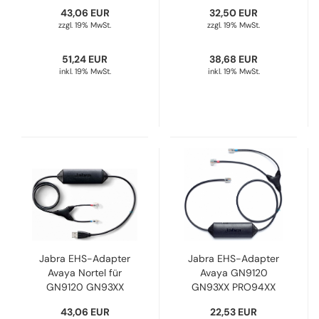
PRO920 GO6470
PRO920 GO6470
43,06 EUR
32,50 EUR
DHSG 14201-30
DHSG 14201-31
zzgl. 19% MwSt.
zzgl. 19% MwSt.
51,24 EUR
38,68 EUR
inkl. 19% MwSt.
inkl. 19% MwSt.
Jabra EHS-Adapter
Jabra EHS-Adapter
Avaya Nortel für
Avaya GN9120
GN9120 GN93XX
GN93XX PRO94XX
PRO94XX PRO920
PRO920 GO6470
43,06 EUR
22,53 EUR
GO6470 DHSG 14201-
DHSG 14201-33