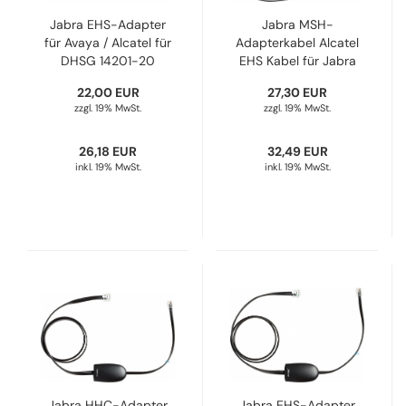
Jabra EHS-Adapter
Jabra MSH-
für Avaya / Alcatel für
Adapterkabel Alcatel
DHSG 14201-20
EHS Kabel für Jabra
Refurbished
Engage 45/65/75
22,00 EUR
27,30 EUR
14201-09
zzgl. 19% MwSt.
zzgl. 19% MwSt.
26,18 EUR
32,49 EUR
inkl. 19% MwSt.
inkl. 19% MwSt.
Jabra HHC-Adapter
Jabra EHS-Adapter