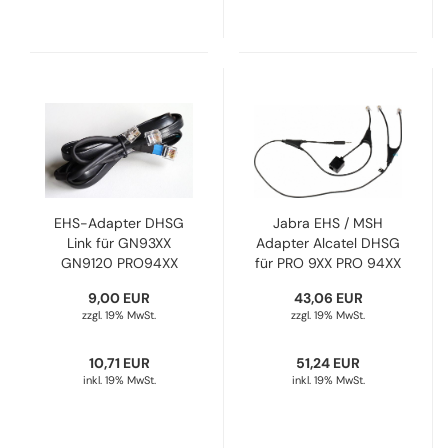
EHS-Adapter DHSG
Jabra EHS / MSH
Link für GN93XX
Adapter Alcatel DHSG
GN9120 PRO94XX
für PRO 9XX PRO 94XX
GO6470 PRO920
Engage 14201-37
9,00 EUR
43,06 EUR
Engage 65/75
zzgl. 19% MwSt.
zzgl. 19% MwSt.
AA14201-10 nicht
UNIFY
10,71 EUR
51,24 EUR
inkl. 19% MwSt.
inkl. 19% MwSt.