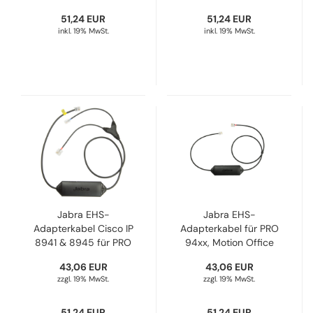
51,24 EUR
51,24 EUR
inkl. 19% MwSt.
inkl. 19% MwSt.
Jabra EHS-
Jabra EHS-
Adapterkabel Cisco IP
Adapterkabel für PRO
8941 & 8945 für PRO
94xx, Motion Office
94xx Motion Office &
und PRO 920/925 zum
43,06 EUR
43,06 EUR
PRO 925 14201-41
Anschluss an Cisco IP
zzgl. 19% MwSt.
zzgl. 19% MwSt.
6945/78xx/79xx/88xx
14201-43
51,24 EUR
51,24 EUR