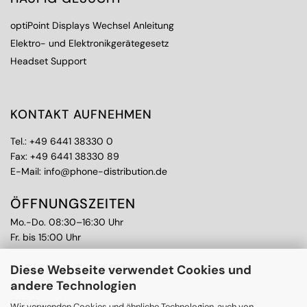
optiPoint Displays Wechsel Anleitung
Elektro- und Elektronikgerätegesetz
Headset Support
KONTAKT AUFNEHMEN
Tel.:
+49 6441 38330 0
Fax: +49 6441 38330 89
E-Mail:
info@phone-distribution.de
ÖFFNUNGSZEITEN
Mo.-Do. 08:30–16:30 Uhr
Fr. bis 15:00 Uhr
WEITERE THEMEN
Diese Webseite verwendet Cookies und
andere Technologien
Ankauf
CPS Garantie
Wir verwenden Cookies und ähnliche Technologien, auch von