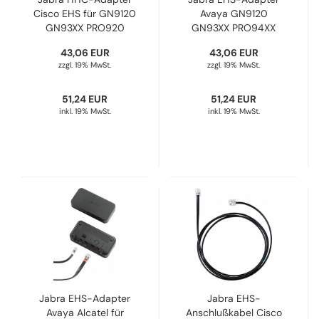
Cisco EHS für GN9120
Avaya GN9120
GN93XX PRO920
GN93XX PRO94XX
DHSG 14201-16
PRO920 GO6470
43,06 EUR
43,06 EUR
DHSG 14201-19
zzgl. 19% MwSt.
zzgl. 19% MwSt.
51,24 EUR
51,24 EUR
inkl. 19% MwSt.
inkl. 19% MwSt.
Jabra EHS-Adapter
Jabra EHS-
Avaya Alcatel für
Anschlußkabel Cisco