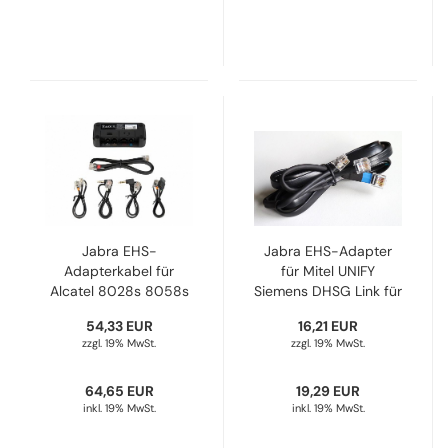
Jabra EHS-
Jabra EHS-Adapter
Adapterkabel für
für Mitel UNIFY
Alcatel 8028s 8058s
Siemens DHSG Link für
8068s 8078s und
PRO920/925 Engage
54,33 EUR
16,21 EUR
auch 4038EE 4068EE
45/65/75 J14201-10
zzgl. 19% MwSt.
zzgl. 19% MwSt.
8028 8038 8068
14201-45
64,65 EUR
19,29 EUR
inkl. 19% MwSt.
inkl. 19% MwSt.