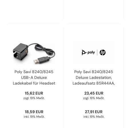
Poly Savi 8240/8245
Poly Savi 8240/8245
USB-A Deluxe
Deluxe Ladestation,
Ladekabel für Headset
Ladeaufsatz 85R44AA,
und Batterie Akku
215804-01
15,62 EUR
23,45 EUR
85R43AA, 216100-01
zzgl. 19% MwSt.
zzgl. 19% MwSt.
18,59 EUR
27,91 EUR
inkl. 19% MwSt.
inkl. 19% MwSt.