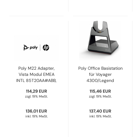
Poly M22 Adapter,
Poly Office Basistation
Vista Modul EMEA
für Voyager
INTL 85T20AA#ABB,
4300/Legend
43596-66
50/Focus 2
114,29 EUR
115,46 EUR
AW6U1AA#AC3
zzgl. 19% MwSt.
zzgl. 19% MwSt.
136,01 EUR
137,40 EUR
inkl. 19% MwSt.
inkl. 19% MwSt.