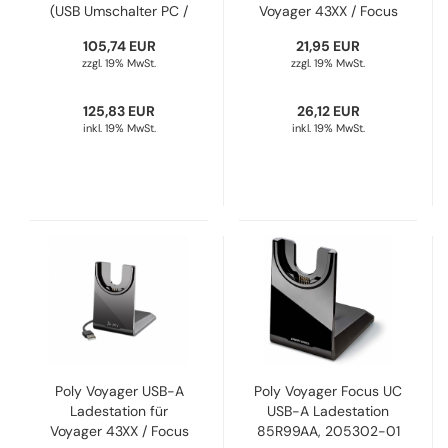
(USB Umschalter PC /
Voyager 43XX / Focus
Festnetz) 8L544AA,
2, 783R7AA, 220265-
105,74 EUR
21,95 EUR
212164-01
02
zzgl. 19% MwSt.
zzgl. 19% MwSt.
125,83 EUR
26,12 EUR
inkl. 19% MwSt.
inkl. 19% MwSt.
Poly Voyager USB-A
Poly Voyager Focus UC
Ladestation für
USB-A Ladestation
Voyager 43XX / Focus
85R99AA, 205302-01