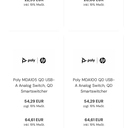
inkl. 19% MwSt.
inkl. 19% MwSt.
Poly MDA105 QD USB-
Poly MDA100 QD USB-
A Analog Switch, QD
A Analog Switch, QD
Smartswitcher
Smartswitcher
(Umschalter PC /
(Umschalter PC /
54,29 EUR
54,29 EUR
Festnetz) 8A7E2AA,
Festnetz) 8A7E1AA,
zzgl. 19% MwSt.
zzgl. 19% MwSt.
205255-11
205255-01
64,61 EUR
64,61 EUR
inkl. 19% MwSt.
inkl. 19% MwSt.