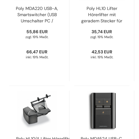
Poly MDA220 USB-A,
Poly HL10 Lifter
Smartswitcher (USB
Hörerlifter mit
Umschalter PC /
geradem Stecker für
Festnetz) 8A7E0AA,
Savi & CS500
55,86 EUR
35,74 EUR
207414-03
784Q2AA, 60961-35
zzgl. 19% MwSt.
zzgl. 19% MwSt.
66,47 EUR
42,53 EUR
inkl. 19% MwSt.
inkl. 19% MwSt.
Poly HL10/A Lifter Hörerlifter
Poly MDA524 USB-C,