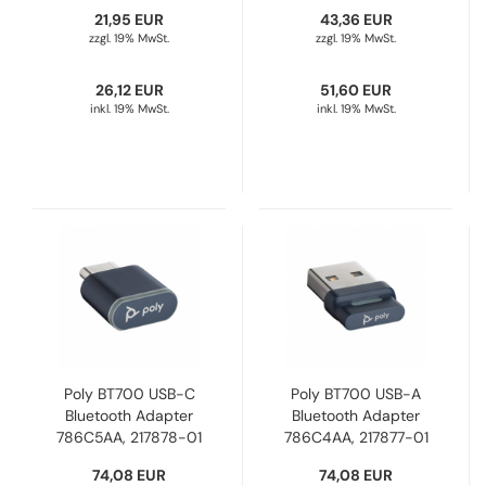
2, 783R6AA, 220265-
21,95 EUR
43,36 EUR
01
zzgl. 19% MwSt.
zzgl. 19% MwSt.
26,12 EUR
51,60 EUR
inkl. 19% MwSt.
inkl. 19% MwSt.
Poly BT700 USB-C
Poly BT700 USB-A
Bluetooth Adapter
Bluetooth Adapter
786C5AA, 217878-01
786C4AA, 217877-01
74,08 EUR
74,08 EUR