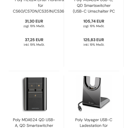
für
QD Smartswitcher
CS60/CS70N/CS351N/CS361N
(USB-C Umschalter PC
920Q3AA, 36390-14
/ Festnetz) 85Q24AA,
31,30 EUR
105,74 EUR
212174-01
zzgl. 19% MwSt.
zzgl. 19% MwSt.
37,25 EUR
125,83 EUR
inkl. 19% MwSt.
inkl. 19% MwSt.
Poly MDA524 QD USB-
Poly Voyager USB-C
A, QD Smartswitcher
Ladestation für