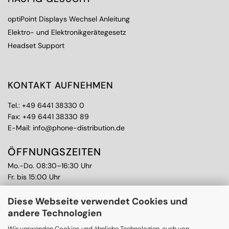
optiPoint Displays Wechsel Anleitung
Elektro- und Elektronikgerätegesetz
Headset Support
KONTAKT AUFNEHMEN
Tel.:
+49 6441 38330 0
Fax: +49 6441 38330 89
E-Mail:
info@phone-distribution.de
ÖFFNUNGSZEITEN
Mo.-Do. 08:30–16:30 Uhr
Fr. bis 15:00 Uhr
WEITERE THEMEN
Diese Webseite verwendet Cookies und
andere Technologien
Ankauf
CPS Garantie
Wir verwenden Cookies und ähnliche Technologien, auch von