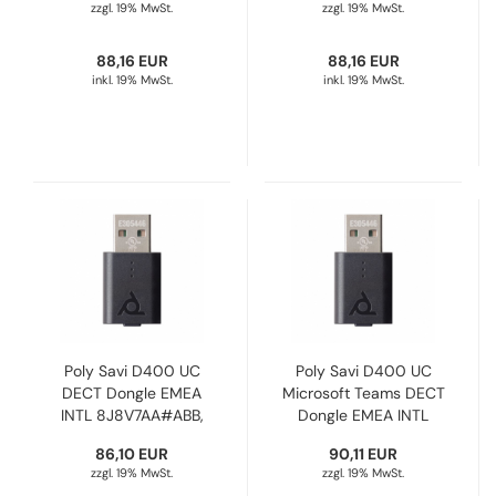
zzgl. 19% MwSt.
zzgl. 19% MwSt.
88,16 EUR
88,16 EUR
inkl. 19% MwSt.
inkl. 19% MwSt.
Poly Savi D400 UC
Poly Savi D400 UC
DECT Dongle EMEA
Microsoft Teams DECT
INTL 8J8V7AA#ABB,
Dongle EMEA INTL
8-221001-205
8J8W1AA#ABB, 8-
86,10 EUR
90,11 EUR
221002-205
zzgl. 19% MwSt.
zzgl. 19% MwSt.