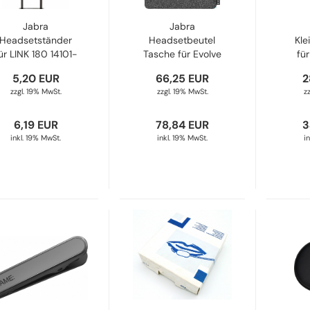
Jabra
Jabra
Headsetständer
Headsetbeutel
Kle
ür LINK 180 14101-
Tasche für Evolve
für
24
20 30 40 65, 10
5,20 EUR
66,25 EUR
2
Stück 14101-47
zzgl. 19% MwSt.
zzgl. 19% MwSt.
z
6,19 EUR
78,84 EUR
3
inkl. 19% MwSt.
inkl. 19% MwSt.
i