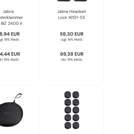
Jabra
Jabra Headset
iderklammer
Lock 14101-55
 BIZ 2400 II
14101-52
8,94 EUR
58,30 EUR
zgl. 19% MwSt.
zzgl. 19% MwSt.
4,44 EUR
69,38 EUR
nkl. 19% MwSt.
inkl. 19% MwSt.