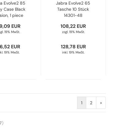
a Evolve2 85
Jabra Evolve2 65
y Case Black
Tasche 10 Stück
sion, 1 piece
14301-48
14301-50
9,09 EUR
108,22 EUR
zgl. 19% MwSt.
zzgl. 19% MwSt.
6,52 EUR
128,78 EUR
nkl. 19% MwSt.
inkl. 19% MwSt.
1
2
»
7
)