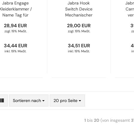
Jabra Engage
Jabra Hook
Jabr
Kleiderklammer /
Switch Device
Carr
Name Tag für
Mechanischer
ver
schnurgebundene
Hook-Switch
28,94 EUR
29,00 EUR
3
Headsets 14601-
1600-089 1100-
zzgl. 19% MwSt.
zzgl. 19% MwSt.
z
02
00-00
34,44 EUR
34,51 EUR
4
inkl. 19% MwSt.
inkl. 19% MwSt.
i
Sortieren nach
20 pro Seite
1
bis
20
(von insgesamt
3