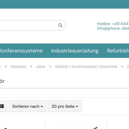
Spra
Hotline:
+49 644
info@phone-distr
Konferenzsysteme
Industrieausrüstung
Refurbis
»
»
»
»
e
Headsets
Jabra
Zubehör / Anschlusskabel / Ersatzteile
Z
ör
Sortieren nach
20 pro Seite