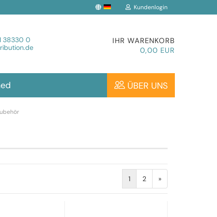
Kundenlogin
che auswählen
1 38330 0
IHR WARENKORB
ibution.de
0,00 EUR
hed
ÜBER UNS
ubehör
Konto erstellen
Passwort vergessen?
1
2
»