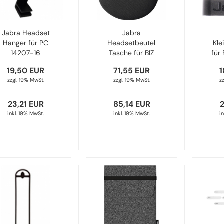
Jabra Headset
Jabra
Hanger für PC
Headsetbeutel
Kle
14207-16
Tasche für BIZ
für
2400 & 2400 II &
Stü
19,50 EUR
71,55 EUR
1
UC VOICE 750, 10
zzgl. 19% MwSt.
zzgl. 19% MwSt.
z
Stück 14101-31
23,21 EUR
85,14 EUR
inkl. 19% MwSt.
inkl. 19% MwSt.
i