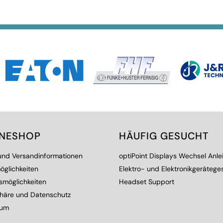
INESHOP
HÄUFIG GESUCHT
 und Versandinformationen
optiPoint Displays Wechsel Anle
öglichkeiten
Elektro- und Elektronikgerätege
smöglichkeiten
Headset Support
phäre und Datenschutz
sum