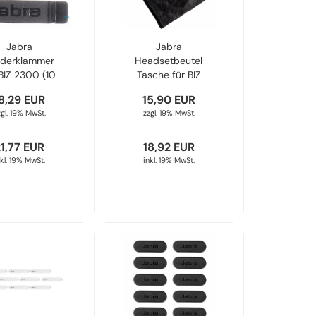
Jabra
Jabra
iderklammer
Headsetbeutel
 BIZ 2300 (10
Tasche für BIZ
ck) 14101-39
2300/2400 II
8,29 EUR
15,90 EUR
14101-40
zgl. 19% MwSt.
zzgl. 19% MwSt.
21,77 EUR
18,92 EUR
nkl. 19% MwSt.
inkl. 19% MwSt.