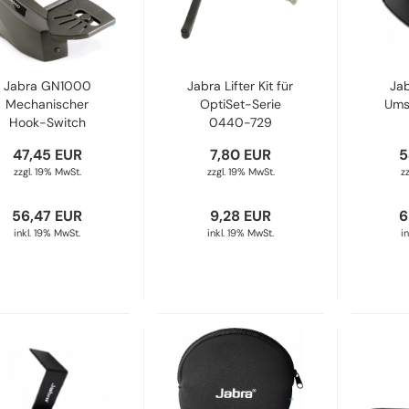
Jabra GN1000
Jabra Lifter Kit für
Jab
Mechanischer
OptiSet-Serie
Ums
Hook-Switch
0440-729
1000-04
47,45 EUR
7,80 EUR
5
zzgl. 19% MwSt.
zzgl. 19% MwSt.
z
56,47 EUR
9,28 EUR
6
inkl. 19% MwSt.
inkl. 19% MwSt.
i