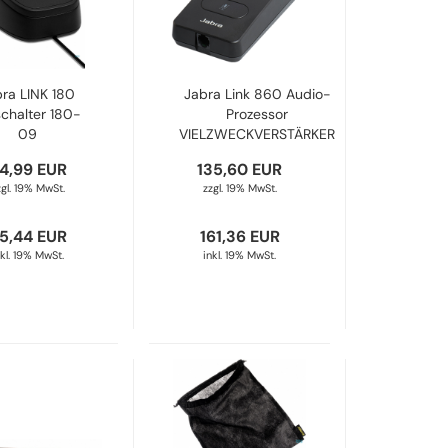
ra LINK 180
Jabra Link 860 Audio-
chalter 180-
Prozessor
09
VIELZWECKVERSTÄRKER
860-09
4,99 EUR
135,60 EUR
zgl. 19% MwSt.
zzgl. 19% MwSt.
5,44 EUR
161,36 EUR
nkl. 19% MwSt.
inkl. 19% MwSt.