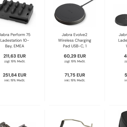
Jabra Perform 75
Jabra Evolve2
Jabr
Ladestation 10-
Wireless Charging
Lade
Bay, EMEA
Pad USB-C, 1
Charger 14217-08
Stück 14207-99
Lad
211,63 EUR
60,29 EUR
4
zzgl. 19% MwSt.
zzgl. 19% MwSt.
z
251,84 EUR
71,75 EUR
5
inkl. 19% MwSt.
inkl. 19% MwSt.
i