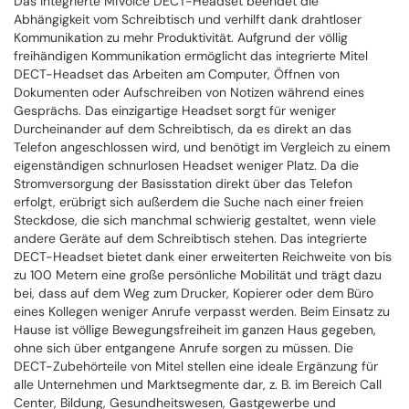
Das integrierte MiVoice DECT-Headset beendet die
Abhängigkeit vom Schreibtisch und verhilft dank drahtloser
Kommunikation zu mehr Produktivität. Aufgrund der völlig
freihändigen Kommunikation ermöglicht das integrierte Mitel
DECT-Headset das Arbeiten am Computer, Öffnen von
Dokumenten oder Aufschreiben von Notizen während eines
Gesprächs. Das einzigartige Headset sorgt für weniger
Durcheinander auf dem Schreibtisch, da es direkt an das
Telefon angeschlossen wird, und benötigt im Vergleich zu einem
eigenständigen schnurlosen Headset weniger Platz. Da die
Stromversorgung der Basisstation direkt über das Telefon
erfolgt, erübrigt sich außerdem die Suche nach einer freien
Steckdose, die sich manchmal schwierig gestaltet, wenn viele
andere Geräte auf dem Schreibtisch stehen. Das integrierte
DECT-Headset bietet dank einer erweiterten Reichweite von bis
zu 100 Metern eine große persönliche Mobilität und trägt dazu
bei, dass auf dem Weg zum Drucker, Kopierer oder dem Büro
eines Kollegen weniger Anrufe verpasst werden. Beim Einsatz zu
Hause ist völlige Bewegungsfreiheit im ganzen Haus gegeben,
ohne sich über entgangene Anrufe sorgen zu müssen. Die
DECT-Zubehörteile von Mitel stellen eine ideale Ergänzung für
alle Unternehmen und Marktsegmente dar, z. B. im Bereich Call
Center, Bildung, Gesundheitswesen, Gastgewerbe und