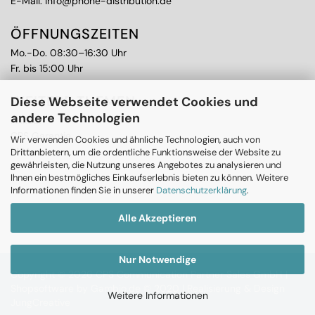
E-Mail:
info@phone-distribution.de
ÖFFNUNGSZEITEN
Mo.-Do. 08:30–16:30 Uhr
Fr. bis 15:00 Uhr
WEITERE THEMEN
Diese Webseite verwendet Cookies und
andere Technologien
Ankauf
CPS Garantie
Wir verwenden Cookies und ähnliche Technologien, auch von
RMA
Drittanbietern, um die ordentliche Funktionsweise der Website zu
gewährleisten, die Nutzung unseres Angebotes zu analysieren und
Ihnen ein bestmögliches Einkaufserlebnis bieten zu können. Weitere
Informationen finden Sie in unserer
Datenschutzerklärung
.
Alle Akzeptieren
Nur Notwendige
Copyright © 2026 CPS Communication Partner Sales GmbH |
Shopsoftware
by Gambio.de © 2020 |
Realisierung & Design
Weitere Informationen
JungCreative