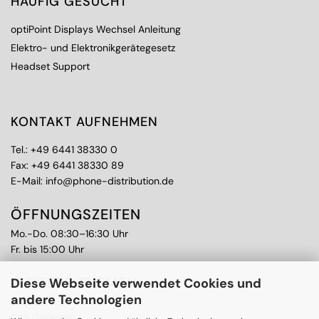
HÄUFIG GESUCHT
optiPoint Displays Wechsel Anleitung
Elektro- und Elektronikgerätegesetz
Headset Support
KONTAKT AUFNEHMEN
Tel.:
+49 6441 38330 0
Fax: +49 6441 38330 89
E-Mail:
info@phone-distribution.de
ÖFFNUNGSZEITEN
Mo.-Do. 08:30–16:30 Uhr
Fr. bis 15:00 Uhr
WEITERE THEMEN
Diese Webseite verwendet Cookies und
andere Technologien
Ankauf
CPS Garantie