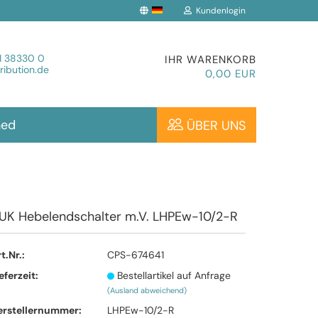
Kundenlogin
che auswählen
1 38330 0
IHR WARENKORB
ibution.de
0,00 EUR
hed
ÜBER UNS
Konto erstellen
UK Hebelendschalter m.V. LHPEw-10/2-R
Passwort vergessen?
t.Nr.:
CPS-674641
eferzeit:
Bestellartikel auf Anfrage
(Ausland abweichend)
erstellernummer:
LHPEw-10/2-R