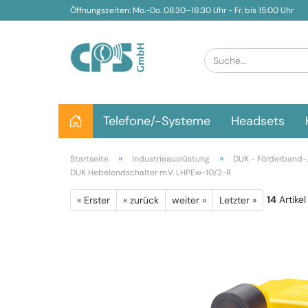
Öffnungszeiten: Mo.-Do. 08:30–16:30 Uhr - Fr. bis 15:00 Uhr
Telefone/-Systeme
Headsets
»
»
Startseite
Industrieausrüstung
DUK - Förderband-,
DUK Hebelendschalter m.V. LHPEw-10/2-R
14
Artikel
« Erster
« zurück
weiter »
Letzter »