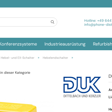
Spra
Hotline:
+49 644
info@phone-distr
Konferenzsysteme
Industrieausrüstung
Refurbis
»
»
 Hebel- und EX-Schalter
Hebelendschalter
 in dieser Kategorie
D
Ar
Li
H