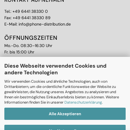
KONTAKT AUFNEHMEN
Tel.:
+49 6441 38330 0
Fax: +49 6441 38330 89
E-Mail:
info@phone-distribution.de
ÖFFNUNGSZEITEN
Mo.-Do. 08:30–16:30 Uhr
Fr. bis 15:00 Uhr
WEITERE THEMEN
Diese Webseite verwendet Cookies und
andere Technologien
Ankauf
CPS Garantie
Wir verwenden Cookies und ähnliche Technologien, auch von
RMA
Drittanbietern, um die ordentliche Funktionsweise der Website zu
gewährleisten, die Nutzung unseres Angebotes zu analysieren und
Ihnen ein bestmögliches Einkaufserlebnis bieten zu können. Weitere
Informationen finden Sie in unserer
Datenschutzerklärung
.
Alle Akzeptieren