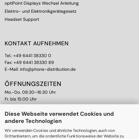
optiPoint Displays Wechsel Anleitung
Elektro- und Elektronikgerätegesetz
Headset Support
KONTAKT AUFNEHMEN
Tel.:
+49 6441 38330 0
Fax: +49 6441 38330 89
E-Mail:
info@phone-distribution.de
ÖFFNUNGSZEITEN
Mo.-Do. 08:30–16:30 Uhr
Fr. bis 15:00 Uhr
WEITERE THEMEN
Diese Webseite verwendet Cookies und
andere Technologien
Ankauf
CPS Garantie
Wir verwenden Cookies und ähnliche Technologien, auch von
RMA
Drittanbietern, um die ordentliche Funktionsweise der Website zu