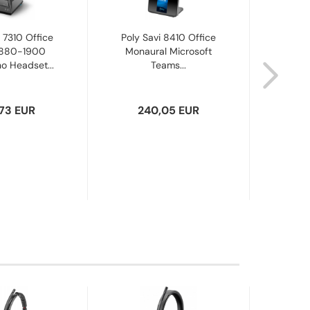
 7310 Office
Poly Savi 8410 Office
Poly 
1880-1900
Monaural Microsoft
Mo
 Headset...
Teams...
Hea
,73 EUR
240,05 EUR
2