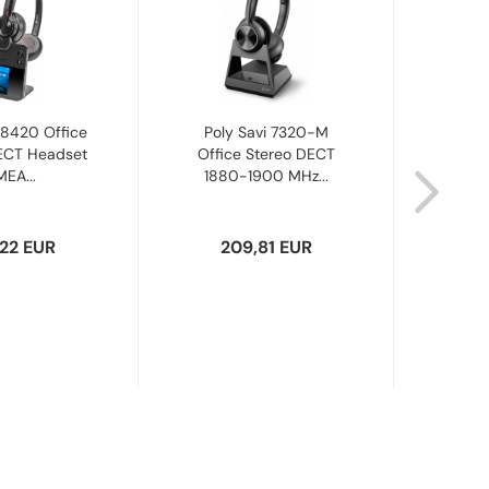
 8420 Office
Poly Savi 7320-M
Poly
ECT Headset
Office Stereo DECT
Head
EA...
1880-1900 MHz...
8J8
,22 EUR
209,81 EUR
1