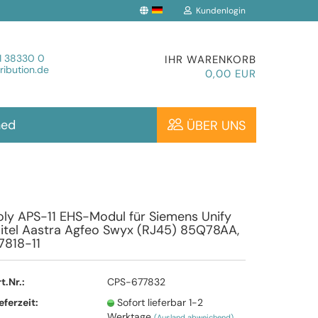
Kundenlogin
che auswählen
1 38330 0
IHR WARENKORB
ibution.de
0,00 EUR
hed
ÜBER UNS
Konto erstellen
oly APS-11 EHS-Modul für Siemens Unify
itel Aastra Agfeo Swyx (RJ45) 85Q78AA,
Passwort vergessen?
7818-11
t.Nr.:
CPS-677832
eferzeit:
Sofort lieferbar 1-2
Werktage
(Ausland abweichend)