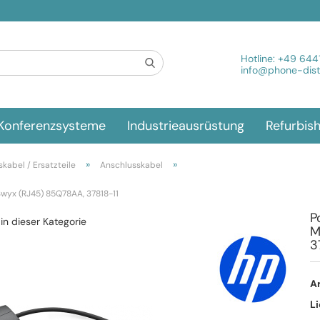
Spra
Hotline:
+49 644
info@phone-distr
Konferenzsysteme
Industrieausrüstung
Refurbis
»
»
kabel / Ersatzteile
Anschlusskabel
Swyx (RJ45) 85Q78AA, 37818-11
P
 in dieser Kategorie
M
3
Ar
Li