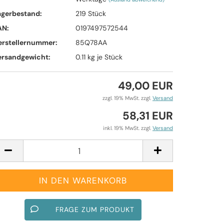
agerbestand:
219
Stück
AN:
0197497572544
erstellernummer:
85Q78AA
ersandgewicht:
0.11
kg je Stück
49,00 EUR
zzgl. 19% MwSt. zzgl.
Versand
58,31 EUR
inkl. 19% MwSt. zzgl.
Versand
FRAGE ZUM PRODUKT