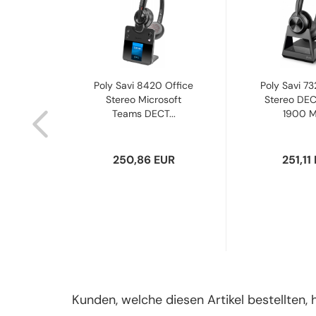
Office
Poly Savi 8420 Office
Poly Savi 73
1900
Stereo Microsoft
Stereo DE
set...
Teams DECT...
1900 MH
UR
250,86 EUR
251,11
Kunden, welche diesen Artikel bestellten, 