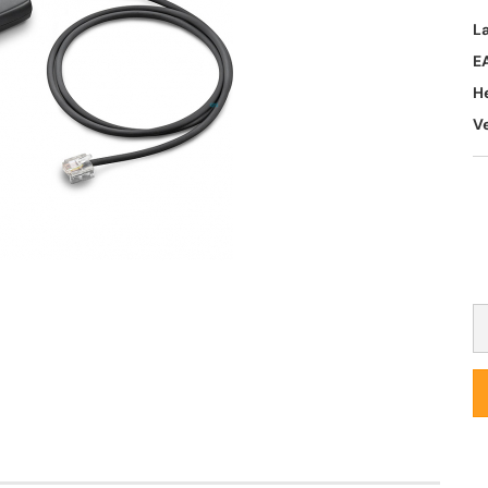
L
E
H
V