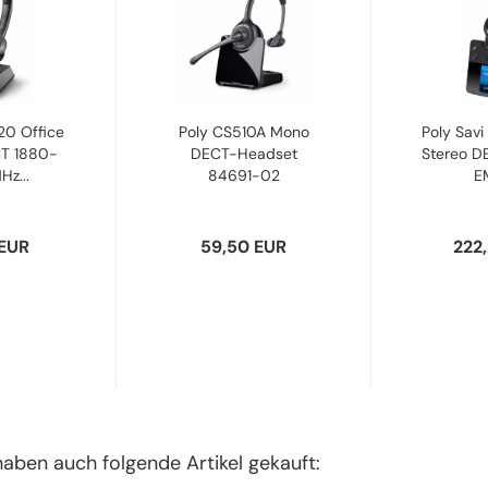
20 Office
Poly CS510A Mono
Poly Savi
CT 1880-
DECT-Headset
Stereo D
z...
84691-02
EM
 EUR
59,50 EUR
222
haben auch folgende Artikel gekauft: