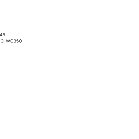
745
300, WO350