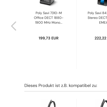
Mono
Poly Savi 7310-M
Poly Savi 84
set
Office DECT 1880-
Stereo DEC
2
1900 MHz Mono...
EMEA.
UR
199,73 EUR
222,22
Dieses Produkt ist z.B. kompatibel zu: