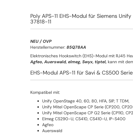
Poly APS-11 EHS-Modul für Siemens Unify
37818-11
NEU / OVP
Herstellernummer:
85Q78AA
Elektronisches Hookswitch (EHS)-Modul mit RJ45 He
Agfeo, Auerswald, elmeg, Swyx, tiptel,
kann mit dem 
EHS-Modul APS-11 für Savi & CS500 Serie
Kompatibel mit:
Unify OpenStage 40, 60, 80, HFA, SIP, T TDM,
Unify Mitel OpenScape CP Serie (CP200, CP2
Unify Mitel OpenScape CP G2 Serie (CP110, CP2
Elmeg CS290-U, CS410, CS410-U, IP-S400
Agfeo
Auerswald