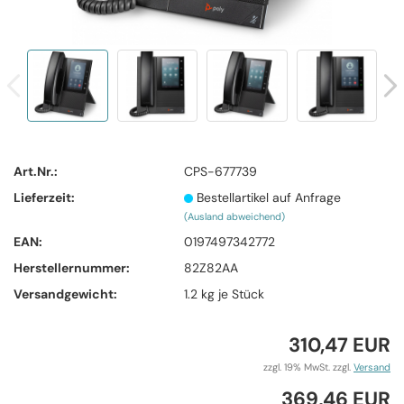
Art.Nr.:
CPS-677739
Lieferzeit:
Bestellartikel auf Anfrage
(Ausland abweichend)
EAN:
0197497342772
Herstellernummer:
82Z82AA
Versandgewicht:
1.2
kg je Stück
310,47 EUR
zzgl. 19% MwSt. zzgl.
Versand
369,46 EUR