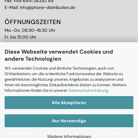
Fax: +49 6441 38330 89
E-Mail:
info@phone-distribution.de
ÖFFNUNGSZEITEN
Mo.-Do. 08:30–16:30 Uhr
Fr. bis 15:00 Uhr
WEITERE THEMEN
Diese Webseite verwendet Cookies und
andere Technologien
Ankauf
CPS Garantie
Wir verwenden Cookies und ähnliche Technologien, auch von
RMA
Drittanbietern, um die ordentliche Funktionsweise der Website zu
gewährleisten, die Nutzung unseres Angebotes zu analysieren und
Ihnen ein bestmögliches Einkaufserlebnis bieten zu können. Weitere
Informationen finden Sie in unserer
Datenschutzerklärung
.
Alle Akzeptieren
Nur Notwendige
Copyright © 2026 CPS Communication Partner Sales GmbH |
Shopsoftware
by Gambio.de © 2020 |
Realisierung & Design
Weitere Informationen