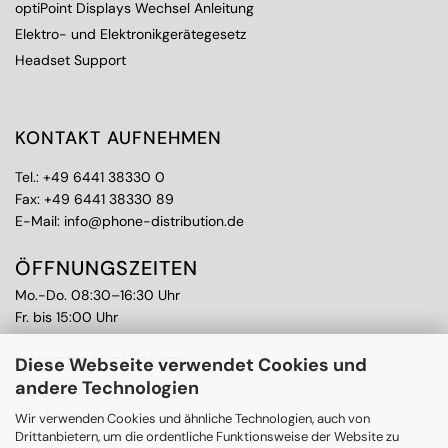
optiPoint Displays Wechsel Anleitung
Elektro- und Elektronikgerätegesetz
Headset Support
KONTAKT AUFNEHMEN
Tel.:
+49 6441 38330 0
Fax: +49 6441 38330 89
E-Mail:
info@phone-distribution.de
ÖFFNUNGSZEITEN
Mo.-Do. 08:30–16:30 Uhr
Fr. bis 15:00 Uhr
WEITERE THEMEN
Diese Webseite verwendet Cookies und
andere Technologien
Ankauf
CPS Garantie
Wir verwenden Cookies und ähnliche Technologien, auch von
RMA
Drittanbietern, um die ordentliche Funktionsweise der Website zu