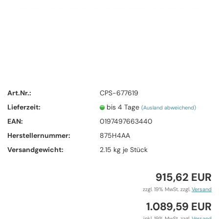
Art.Nr.:
CPS-677619
Lieferzeit:
bis 4 Tage
(Ausland abweichend)
EAN:
0197497663440
Herstellernummer:
875H4AA
Versandgewicht:
2.15
kg je Stück
915,62 EUR
zzgl. 19% MwSt. zzgl.
Versand
1.089,59 EUR
inkl. 19% MwSt. zzgl.
Versand