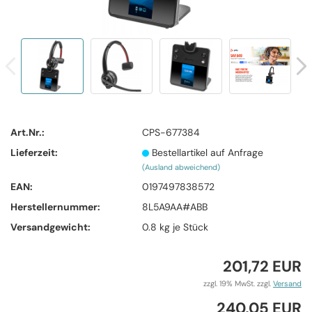
Art.Nr.:
CPS-677384
Lieferzeit:
Bestellartikel auf Anfrage
(Ausland abweichend)
EAN:
0197497838572
Herstellernummer:
8L5A9AA#ABB
Versandgewicht:
0.8
kg je Stück
201,72 EUR
zzgl. 19% MwSt. zzgl.
Versand
240,05 EUR