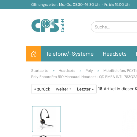
Öffnungszeiten: Mo.-Do. 08:30–16:30 Uhr - Fr. bis 15:00 Uhr
Telefone/-Systeme
Headsets
»
»
»
Startseite
Headsets
Poly
Mobiltelefon/PC/Ti
Poly EncorePro 510 Monaural Headset +QD EMEA INTL 783Q
16
Artikel in dieser 
« zurück
weiter »
Letzter »