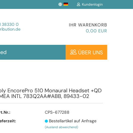
Kundenlogin
che auswählen
1 38330 0
IHR WARENKORB
ibution.de
0,00 EUR
hed
ÜBER UNS
Konto erstellen
oly EncorePro 510 Monaural Headset +QD
MEA INTL 783Q2AA#ABB, 89433-02
Passwort vergessen?
t.Nr.:
CPS-677288
eferzeit:
Bestellartikel auf Anfrage
(Ausland abweichend)