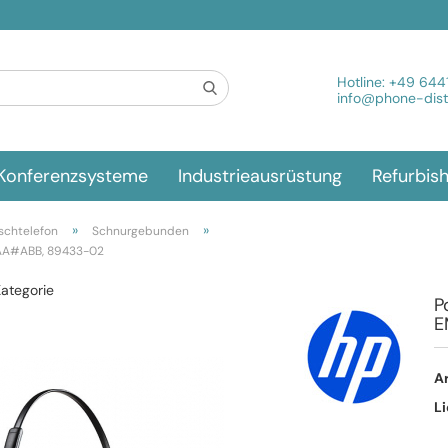
Spra
Hotline:
+49 644
info@phone-distr
Konferenzsysteme
Industrieausrüstung
Refurbis
»
»
schtelefon
Schnurgebunden
2AA#ABB, 89433-02
Kategorie
P
E
Ar
Li