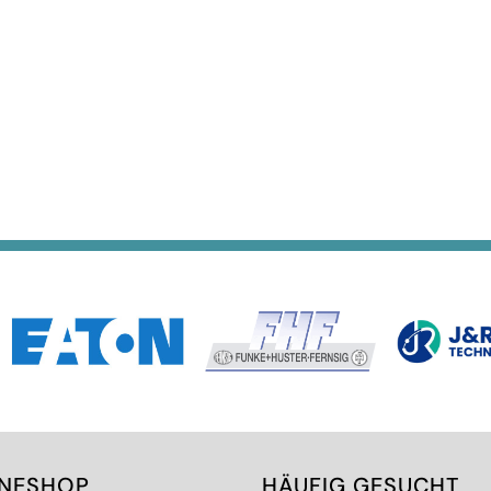
INESHOP
HÄUFIG GESUCHT