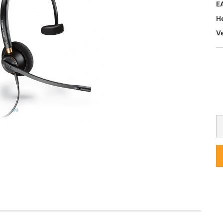
E
H
V