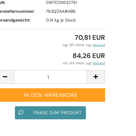
AN:
0197029632791
erstellernummer:
783Q2AA#ABB
ersandgewicht:
0.14
kg je Stück
70,81 EUR
zzgl. 19% MwSt. zzgl.
Versand
84,26 EUR
inkl. 19% MwSt. zzgl.
Versand
FRAGE ZUM PRODUKT