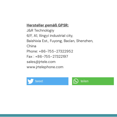
Hersteller gemäß GPSR:
J&R Technologiy
6/F, A1, Xingyi industrial city,
Baishixia Est., Fuyong, Bao'an, Shenzhen,
China
Phone: +86-755-27322952
Fax : +86-755-27322197
sales@jrtele.com
www.jrtelephone.com
tweet
teilen