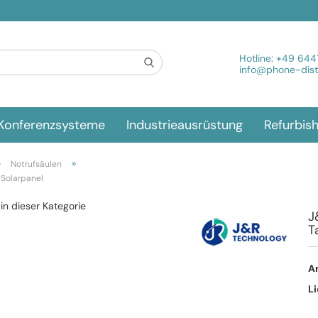
Spra
Hotline:
+49 644
info@phone-distr
Konferenzsysteme
Industrieausrüstung
Refurbis
»
»
Notrufsäulen
 Solarpanel
 in dieser Kategorie
J
T
Ar
Li