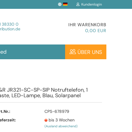
Kundenlogin
che auswählen
1 38330 0
IHR WARENKORB
ibution.de
0,00 EUR
hed
ÜBER UNS
Konto erstellen
&R JR321-SC-SP-SIP Notruftelefon, 1
aste, LED-Lampe, Blau, Solarpanel
Passwort vergessen?
t.Nr.:
CPS-678979
eferzeit:
bis 3 Wochen
(Ausland abweichend)