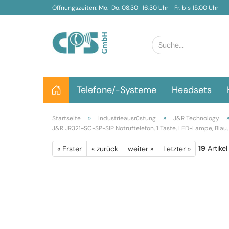
Öffnungszeiten: Mo.-Do. 08:30–16:30 Uhr - Fr. bis 15:00 Uhr
Telefone/-Systeme
Headsets
»
»
Startseite
Industrieausrüstung
J&R Technology
J&R JR321-SC-SP-SIP Notruftelefon, 1 Taste, LED-Lampe, Blau,
19
Artikel
« Erster
« zurück
weiter »
Letzter »