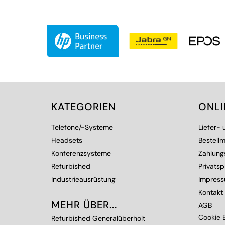
KATEGORIEN
ONL
Telefone/-Systeme
Liefer-
Headsets
Bestellm
Konferenzsysteme
Zahlung
Refurbished
Privats
Industrieausrüstung
Impres
Kontakt
MEHR ÜBER...
AGB
Cookie E
Refurbished Generalüberholt