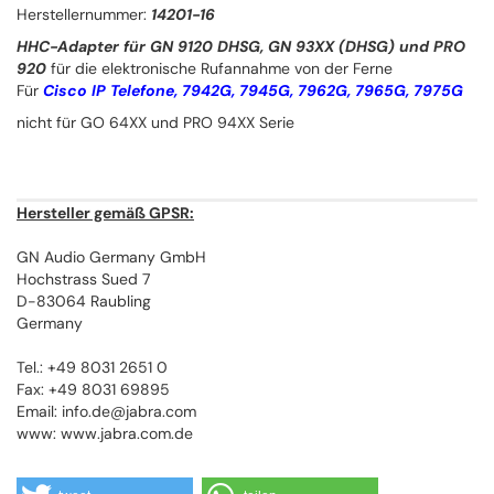
Herstellernummer:
14201-16
HHC-Adapter für GN 9120 DHSG, GN 93XX (DHSG) und PRO
920
für die elektronische Rufannahme von der Ferne
Für
Cisco IP Telefone, 7942G, 7945G, 7962G, 7965G, 7975G
nicht für GO 64XX und PRO 94XX Serie
Hersteller gemäß GPSR:
GN Audio Germany GmbH
Hochstrass Sued 7
D-83064 Raubling
Germany
Tel.: +49 8031 2651 0
Fax: +49 8031 69895
Email: info.de@jabra.com
www: www.jabra.com.de