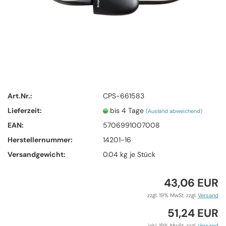
Art.Nr.:
CPS-661583
Lieferzeit:
bis 4 Tage
(Ausland abweichend)
EAN:
5706991007008
Herstellernummer:
14201-16
Versandgewicht:
0.04
kg je Stück
43,06 EUR
zzgl. 19% MwSt. zzgl.
Versand
51,24 EUR
inkl. 19% MwSt. zzgl.
Versand