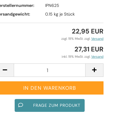
erstellernummer:
IPN625
ersandgewicht:
0.15
kg je Stück
22,95 EUR
zzgl. 19% MwSt. zzgl.
Versand
27,31 EUR
inkl. 19% MwSt. zzgl.
Versand
FRAGE ZUM PRODUKT