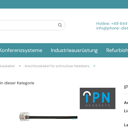
Spra
Hotline:
+49 644
info@phone-distr
Konferenzsysteme
Industrieausrüstung
Refurbis
»
»
lusskabel
Anschlusskabel für schnurlose Headsets
 in dieser Kategorie
I
Ar
Li
L