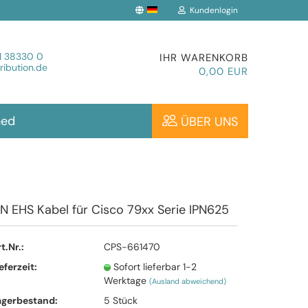
Kundenlogin
che auswählen
1 38330 0
IHR WARENKORB
ibution.de
0,00 EUR
hed
ÜBER UNS
Konto erstellen
PN EHS Kabel für Cisco 79xx Serie IPN625
Passwort vergessen?
t.Nr.:
CPS-661470
eferzeit:
Sofort lieferbar 1-2
Werktage
(Ausland abweichend)
agerbestand:
5
Stück