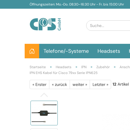
Öffnungszeiten: Mo.-Do. 08:30–16:30 Uhr - Fr. bis 15:00 Uhr
Telefone/-Systeme
Headsets
»
»
»
»
Startseite
Headsets
IPN
Zubehör
Ansch
IPN EHS Kabel für Cisco 79xx Serie IPN625
12
Artikel
« Erster
« zurück
weiter »
Letzter »