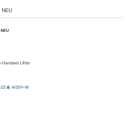
5 NEU
6 NEU
 Handset Lifter
-22
&
14201-16