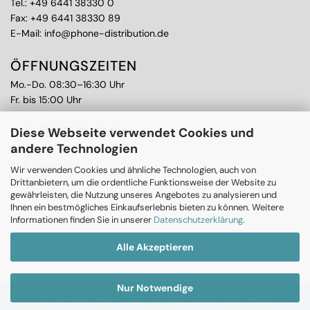
Tel.:
+49 6441 38330 0
Fax: +49 6441 38330 89
E-Mail:
info@phone-distribution.de
ÖFFNUNGSZEITEN
Mo.-Do. 08:30–16:30 Uhr
Fr. bis 15:00 Uhr
WEITERE THEMEN
Diese Webseite verwendet Cookies und
andere Technologien
Ankauf
CPS Garantie
Wir verwenden Cookies und ähnliche Technologien, auch von
RMA
Drittanbietern, um die ordentliche Funktionsweise der Website zu
gewährleisten, die Nutzung unseres Angebotes zu analysieren und
Ihnen ein bestmögliches Einkaufserlebnis bieten zu können. Weitere
Informationen finden Sie in unserer
Datenschutzerklärung
.
Alle Akzeptieren
Nur Notwendige
Copyright © 2026 CPS Communication Partner Sales GmbH |