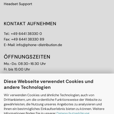
Headset Support
KONTAKT AUFNEHMEN
Tel.:
+49 6441 38330 0
Fax: +49 6441 38330 89
E-Mail:
info@phone-distribution.de
ÖFFNUNGSZEITEN
Mo.-Do. 08:30–16:30 Uhr
Fr. bis 15:00 Uhr
WEITERE THEMEN
Diese Webseite verwendet Cookies und
andere Technologien
Ankauf
CPS Garantie
Wir verwenden Cookies und ähnliche Technologien, auch von
RMA
Drittanbietern, um die ordentliche Funktionsweise der Website zu
gewährleisten, die Nutzung unseres Angebotes zu analysieren und
Ihnen ein bestmögliches Einkaufserlebnis bieten zu können. Weitere
Informationen finden Sie in unserer
Datenschutzerklärung
.