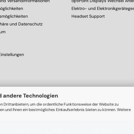
 und Versandinformationen
optiPoint Displays Wechsel Anle
öglichkeiten
Elektro- und Elektronikgerätege
smöglichkeiten
Headset Support
phäre und Datenschutz
sum
instellungen
d andere Technologien
n Drittanbietern, um die ordentliche Funktionsweise der Website zu
en und Ihnen ein bestmögliches Einkaufserlebnis bieten zu können. Weitere
s GmbH |
Shopsoftware
by Gambio.de © 2020 |
Realisierung & Design