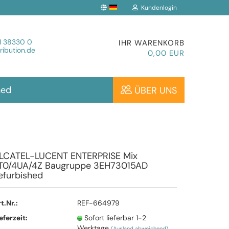
Kundenlogin
che auswählen
1 38330 0
IHR WARENKORB
ibution.de
0,00 EUR
hed
ÜBER UNS
Konto erstellen
LCATEL-LUCENT ENTERPRISE Mix
T0/4UA/4Z Baugruppe 3EH73015AD
Passwort vergessen?
efurbished
t.Nr.:
REF-664979
eferzeit:
Sofort lieferbar 1-2
Werktage
(Ausland abweichend)