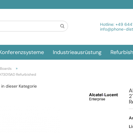
Spra
Hotline:
+49 644
info@phone-distr
Konferenzsysteme
Industrieausrüstung
Refurbis
»
 Boards
H73015AD Refurbished
l in dieser Kategorie
A
2
R
Ar
Li