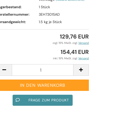
agerbestand:
1
Stück
erstellernummer:
3EH73015AD
ersandgewicht:
1.5
kg je Stück
129,76 EUR
zzgl. 19% MwSt. zzgl.
Versand
154,41 EUR
inkl. 19% MwSt. zzgl.
Versand
FRAGE ZUM PRODUKT