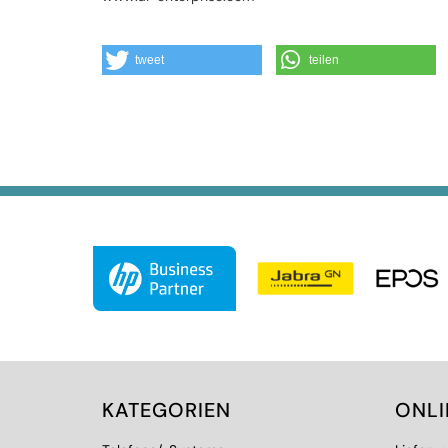
tweet
teilen
KATEGORIEN
ONL