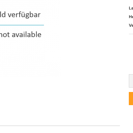
L
H
V