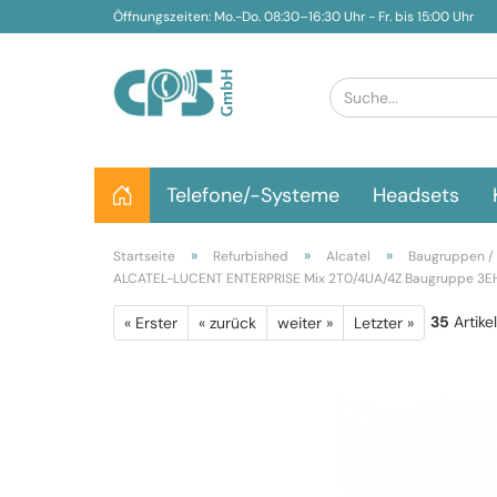
Öffnungszeiten: Mo.-Do. 08:30–16:30 Uhr - Fr. bis 15:00 Uhr
Telefone/-Systeme
Headsets
»
»
»
Startseite
Refurbished
Alcatel
Baugruppen /
ALCATEL-LUCENT ENTERPRISE Mix 2T0/4UA/4Z Baugruppe 3E
35
Artike
« Erster
« zurück
weiter »
Letzter »