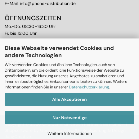
E-Mail:
info@phone-distribution.de
ÖFFNUNGSZEITEN
Mo.-Do. 08:30–16:30 Uhr
Fr. bis 15:00 Uhr
WEITERE THEMEN
Diese Webseite verwendet Cookies und
andere Technologien
Ankauf
CPS Garantie
Wir verwenden Cookies und ähnliche Technologien, auch von
RMA
Drittanbietern, um die ordentliche Funktionsweise der Website zu
gewährleisten, die Nutzung unseres Angebotes zu analysieren und
Ihnen ein bestmögliches Einkaufserlebnis bieten zu können. Weitere
Informationen finden Sie in unserer
Datenschutzerklärung
.
Alle Akzeptieren
Nur Notwendige
Copyright © 2026 CPS Communication Partner Sales GmbH |
Shopsoftware
by Gambio.de © 2020 |
Realisierung & Design
Weitere Informationen
JungCreative