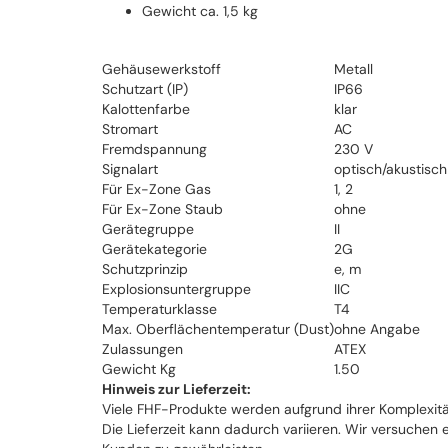
Gewicht ca. 1,5 kg
Gehäusewerkstoff
Metall
Schutzart (IP)
IP66
Kalottenfarbe
klar
Stromart
AC
Fremdspannung
230 V
Signalart
optisch/akustisch
Für Ex-Zone Gas
1, 2
Für Ex-Zone Staub
ohne
Gerätegruppe
II
Gerätekategorie
2G
Schutzprinzip
e, m
Explosionsuntergruppe
IIC
Temperaturklasse
T4
Max. Oberflächentemperatur (Dust)
ohne Angabe
Zulassungen
ATEX
Gewicht Kg
1.50
Hinweis zur Lieferzeit:
Viele FHF-Produkte werden aufgrund ihrer Komplexitä
Die Lieferzeit kann dadurch variieren. Wir versuchen