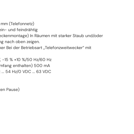
 mm (Telefonnetz)
in- und feindrähtig
eckenmontage) In Räumen mit starker Staub und/oder
ung nach oben zeigen.
er Bei der Betriebsart „Telefonzweitwecker“ mit
V, -15 % +10 %/50 Hz/60 Hz
erumfang enthalten) 500 mA
 ... 54 Hz/0 VDC ... 63 VDC
ten Pause)