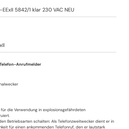
-EExII 5842/1 klar 230 VAC NEU
II
 Telefon-Anrufmelder
gnalwecker
l für die Verwendung in explosionsgefährdeten
uiert.
den Betriebsarten schalten: Als Telefonzweitwecker dient er in
eit für einen ankommenden Telefonruf, den er lautstark