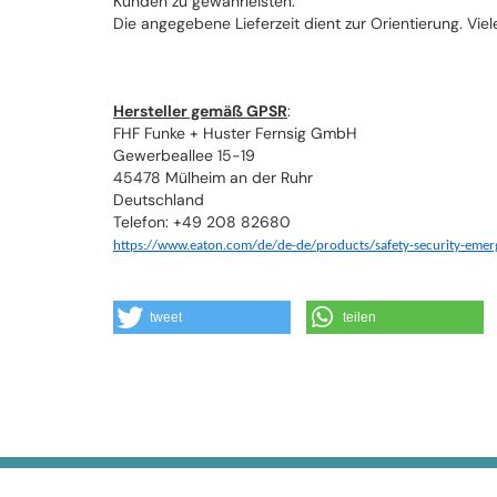
Kunden zu gewährleisten.
Die angegebene Lieferzeit dient zur Orientierung. Viel
Hersteller gemäß GPSR
:
FHF Funke + Huster Fernsig GmbH
Gewerbeallee 15-19
45478 Mülheim an der Ruhr
Deutschland
Telefon: +49 208 82680
https://www.eaton.com/de/de-de/products/safety-security-eme
tweet
teilen