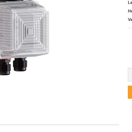
L
H
V