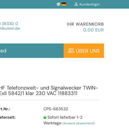
Kundenlogin
che auswählen
1 38330 0
IHR WARENKORB
ibution.de
0,00 EUR
hed
ÜBER UNS
Konto erstellen
HF Telefonzweit- und Signalwecker TWIN-
ExII 5842/1 klar 230 VAC 11883311
Passwort vergessen?
t.Nr.:
CPS-663532
eferzeit:
Sofort lieferbar 1-2
Werktage
(Ausland abweichend)