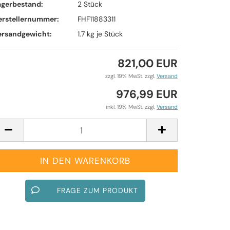
agerbestand:
2
Stück
erstellernummer:
FHF11883311
ersandgewicht:
1.7
kg je Stück
821,00 EUR
zzgl. 19% MwSt. zzgl.
Versand
976,99 EUR
inkl. 19% MwSt. zzgl.
Versand
FRAGE ZUM PRODUKT