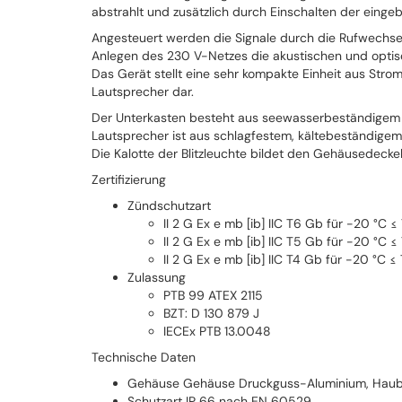
abstrahlt und zusätzlich durch Einschalten der eingeba
Angesteuert werden die Signale durch die Rufwechse
Anlegen des 230 V-Netzes die akustischen und optisc
Das Gerät stellt eine sehr kompakte Einheit aus Strom
Lautsprecher dar.
Der Unterkasten besteht aus seewasserbeständigem A
Lautsprecher ist aus schlagfestem, kältebeständigem
Die Kalotte der Blitzleuchte bildet den Gehäusedecke
Zertifizierung
Zündschutzart
II 2 G Ex e mb [ib] IIC T6 Gb für -20 °C ≤
II 2 G Ex e mb [ib] IIC T5 Gb für -20 °C ≤
II 2 G Ex e mb [ib] IIC T4 Gb für -20 °C ≤
Zulassung
PTB 99 ATEX 2115
BZT: D 130 879 J
IECEx PTB 13.0048
Technische Daten
Gehäuse Gehäuse Druckguss-Aluminium, Haub
Schutzart IP 66 nach EN 60529