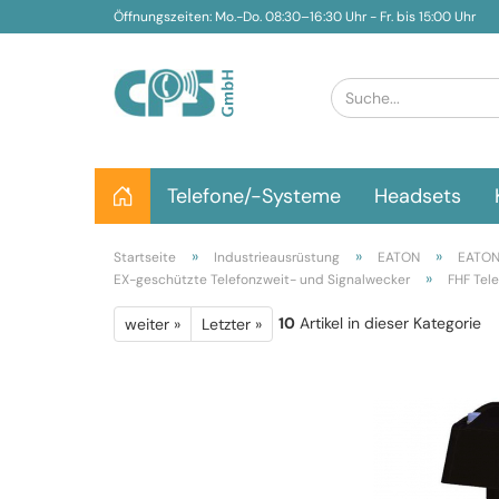
Öffnungszeiten: Mo.-Do. 08:30–16:30 Uhr - Fr. bis 15:00 Uhr
Telefone/-Systeme
Headsets
»
»
»
Startseite
Industrieausrüstung
EATON
EATON 
»
EX-geschützte Telefonzweit- und Signalwecker
FHF Tel
10
Artikel in dieser Kategorie
weiter »
Letzter »