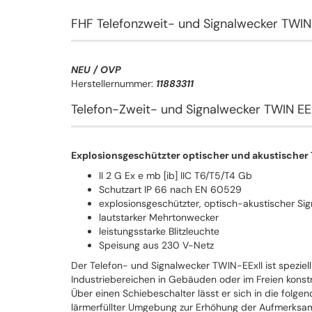
FHF Telefonzweit- und Signalwecker TWIN
NEU / OVP
Herstellernummer:
11883311
Telefon-Zweit- und Signalwecker TWIN EEx
Explosionsgeschützter optischer und akustischer
II 2 G Ex e mb [ib] IIC T6/T5/T4 Gb
Schutzart IP 66 nach EN 60529
explosionsgeschützter, optisch-akustischer Si
lautstarker Mehrtonwecker
leistungsstarke Blitzleuchte
Speisung aus 230 V-Netz
Der Telefon- und Signalwecker TWIN-EExII ist speziel
Industriebereichen in Gebäuden oder im Freien konstr
Über einen Schiebeschalter lässt er sich in die folgen
lärmerfüllter Umgebung zur Erhöhung der Aufmerksamk