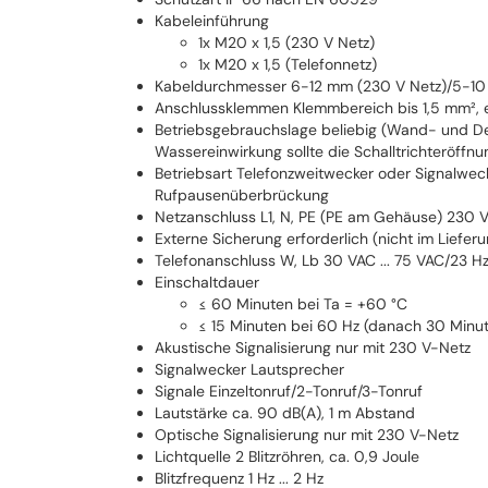
Kabeleinführung
1x M20 x 1,5 (230 V Netz)
1x M20 x 1,5 (Telefonnetz)
Kabeldurchmesser 6-12 mm (230 V Netz)/5-10
Anschlussklemmen Klemmbereich bis 1,5 mm², e
Betriebsgebrauchslage beliebig (Wand- und D
Wassereinwirkung sollte die Schalltrichteröffn
Betriebsart Telefonzweitwecker oder Signalweck
Rufpausenüberbrückung
Netzanschluss L1, N, PE (PE am Gehäuse) 230 
Externe Sicherung erforderlich (nicht im Lief
Telefonanschluss W, Lb 30 VAC ... 75 VAC/23 Hz
Einschaltdauer
≤ 60 Minuten bei Ta = +60 °C
≤ 15 Minuten bei 60 Hz (danach 30 Minu
Akustische Signalisierung nur mit 230 V-Netz
Signalwecker Lautsprecher
Signale Einzeltonruf/2-Tonruf/3-Tonruf
Lautstärke ca. 90 dB(A), 1 m Abstand
Optische Signalisierung nur mit 230 V-Netz
Lichtquelle 2 Blitzröhren, ca. 0,9 Joule
Blitzfrequenz 1 Hz ... 2 Hz