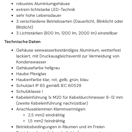
robustes Aluminiumgehäuse
extrem lichtstarke LED-Technik
sehr hohe Lebensdauer
3 verschiedene Betriebsarten (Dauerlicht, Blinklicht oder
Blitzlicht)
3 Lichtstärken (800 lm, 1200 lm, 2000 lm) einstellbar
Technische Daten
Gehäuse seewasserbeständiges Aluminium, wetterfest
lackiert, mit Druckausgleichsventil zur Vermeidung von
Kondenswasser
Gehäusefarbe hellgrau
Haube Plexiglas
Haubenfarbe klar, rot, gelb, grün, blau
Schutzart IP 65 gemäß IEC 60529
Schutzklasse I
Kabeleinführung 1x M20 für Kabeldurchmesser 8-12 mm
(zweite Kabeleinführung nachrüstbar)
Anschlussklemmen Klemmvermögen:
2,5 mm2 eindrähtig
1,5 mm2 feindrähtig
Betriebsbedingungen in Räumen und im Freien