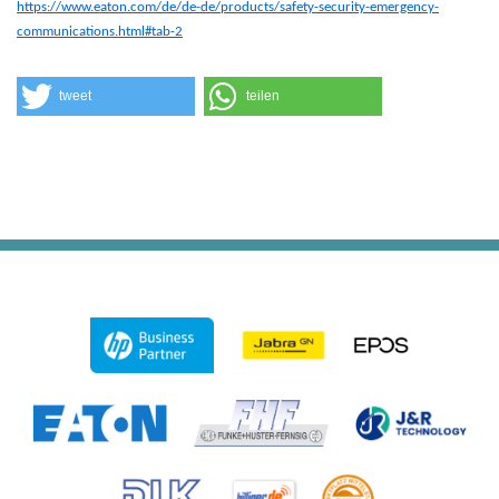
https://www.eaton.com/de/de-de/products/safety-security-emergency-
communications.html#tab-2
tweet
teilen