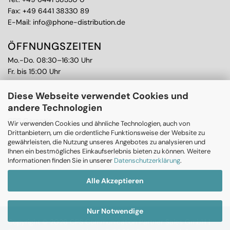
Fax: +49 6441 38330 89
E-Mail:
info@phone-distribution.de
ÖFFNUNGSZEITEN
Mo.-Do. 08:30–16:30 Uhr
Fr. bis 15:00 Uhr
WEITERE THEMEN
Diese Webseite verwendet Cookies und
andere Technologien
Ankauf
CPS Garantie
Wir verwenden Cookies und ähnliche Technologien, auch von
RMA
Drittanbietern, um die ordentliche Funktionsweise der Website zu
gewährleisten, die Nutzung unseres Angebotes zu analysieren und
Ihnen ein bestmögliches Einkaufserlebnis bieten zu können. Weitere
Informationen finden Sie in unserer
Datenschutzerklärung
.
Alle Akzeptieren
Nur Notwendige
Copyright © 2026 CPS Communication Partner Sales GmbH |