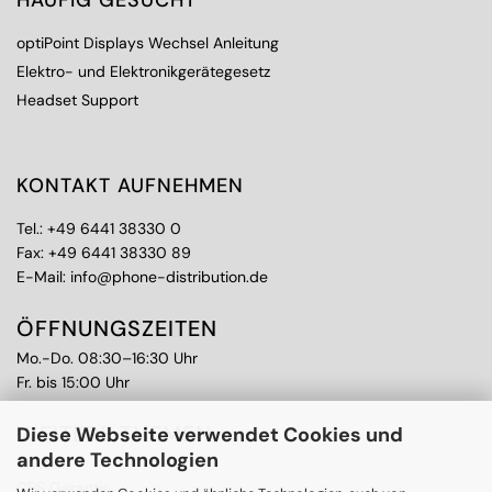
HÄUFIG GESUCHT
optiPoint Displays Wechsel Anleitung
Elektro- und Elektronikgerätegesetz
Headset Support
KONTAKT AUFNEHMEN
Tel.:
+49 6441 38330 0
Fax: +49 6441 38330 89
E-Mail:
info@phone-distribution.de
ÖFFNUNGSZEITEN
Mo.-Do. 08:30–16:30 Uhr
Fr. bis 15:00 Uhr
WEITERE THEMEN
Diese Webseite verwendet Cookies und
andere Technologien
Ankauf
CPS Garantie