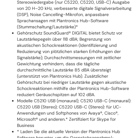
Stereowiedergabe (nur C5220, C5220, USB-C) Ausgabe
von 20 H–20 kHz, verbesserte digitale Signalverarbeitung
(DSP), Noise Cancelling-Mikrofon, anpassbare
Sprachansagen mit Plantronics Hub-Software
(Stummschaltung/Lautstärke)*
Gehörschutz SoundGuard® DIGITAL bietet Schutz vor
Lautstärkepegeln über 118 dBA; Begrenzung von
akustischen Schockreaktionen (Identifizierung und
Reduzierung von plötzlichen starken Erhöhungen der
Signalstärke); Durchschnittsmessungen mit zeitlicher
Gewichtung verhindern, dass die tägliche
durchschnittliche Lautstärke 85 dBA übersteigt
(unterstützt von Plantronics Hub). Zusätzlicher
Gehörschutz bei niedriger Lautstärke gegen akustische
Schockreaktionen mithilfe der Plantronics Hub-Software
reduziert Geräuschspitzen auf 102 dBA.
Modelle C5210 USB (monaural); C5210 USB-C (monaural):
C5220 USB (Stereo); C5220 USB-C (Stereo): für UC-
Anwendungen und Softphones von Avaya®, Cisco®,
Microsoft® und anderen.* Zertifiziert für Skype for
Business
* Laden Sie die aktuelle Version der Plantronics Hub
Software herunter, um die Gesprächsannahme/-