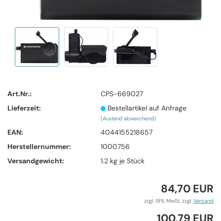
Art.Nr.:
CPS-669027
Lieferzeit:
Bestellartikel auf Anfrage
(Ausland abweichend)
EAN:
4044155218657
Herstellernummer:
1000756
Versandgewicht:
1.2
kg je Stück
84,70 EUR
zzgl. 19% MwSt. zzgl.
Versand
100,79 EUR