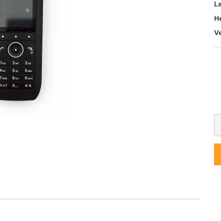
L
H
V