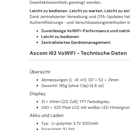
Desinfektionsmitteln gereinigt werden.
Leicht zu bedienen. Leicht zu warten. Leicht zu si
Dank zentralisierter Verwaltung und OTA-Updates hal
Authentifizierungs- und Verschlüsselungsmethoden bi
Zuverlässige VoWiFi-Performance und naht
Leicht zu bedienen
Zentralisiertes Gerätemanagement
Ascom i63 VoWiFi - Technische Daten
Übersicht
Abmessungen (L ×B ×H): 137 × 52 × 21mm
Gewicht: 135g (ohne Clip) (4.8 oz)
Display
31 × 41mm (2.0 Zoll), TFT Farbdisplay.
240 × 320 Pixel LCD mit weißer LED Hintergru
Akku und Laden
Typ: Li-polymer 3.7V 920mAh
Sprachzeit: 10 Std.