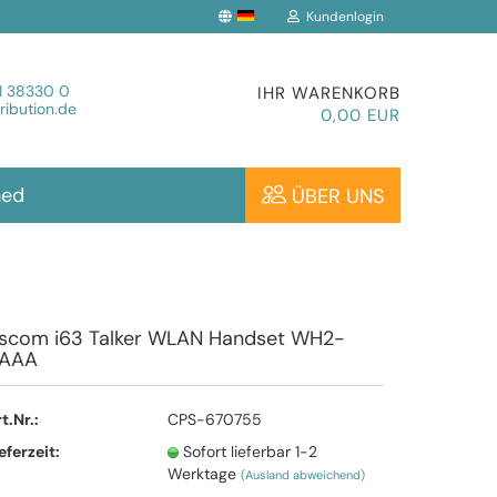
Kundenlogin
che auswählen
1 38330 0
IHR WARENKORB
ibution.de
0,00 EUR
hed
ÜBER UNS
Konto erstellen
scom i63 Talker WLAN Handset WH2-
AAA
Passwort vergessen?
t.Nr.:
CPS-670755
eferzeit:
Sofort lieferbar 1-2
Werktage
(Ausland abweichend)