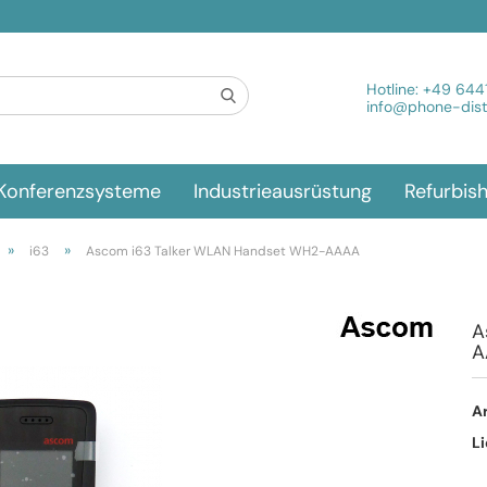
Spra
Hotline:
+49 644
info@phone-distr
Konferenzsysteme
Industrieausrüstung
Refurbis
»
»
i63
Ascom i63 Talker WLAN Handset WH2-AAAA
A
A
Ar
Li