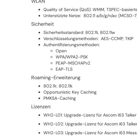
WLAN
Quality of Service (QoS): WMM, TSPEC-basier
Unterstützte Netze: 802.11 a/b/g/n/ac (MCS0-7
Sicherheit
Sicherheitsstandard: 802.11i, 802.11w
Verschlüsselungsmethoden: AES-CCMP, TKIP
Authentifizierungsmethoden:
Open
WPA/WPA2-PSK
PEAP-MSCHAPv2
EAP-TLS
Roaming-Erweiterung
802.11r, 802.11k
Opportunistic Key Caching
PMKSA-Caching
Lizenzen:
WH2-L01: Upgrade-Lizenz für Ascom i63 Talke
WH2-L02: Upgrade-Lizenz für Ascom i63 Talker 
WH2-L03: Upgrade-Lizenz für Ascom i63 Messen