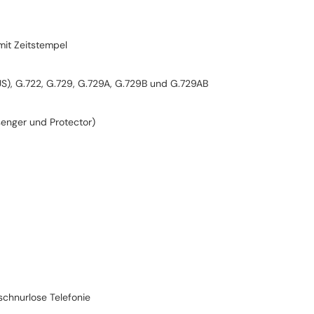
mit Zeitstempel
(US), G.722, G.729, G.729A, G.729B und G.729AB
ssenger und Protector)
 schnurlose Telefonie