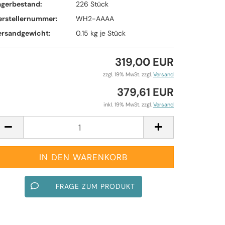
agerbestand:
226
Stück
erstellernummer:
WH2-AAAA
ersandgewicht:
0.15
kg je Stück
319,00 EUR
zzgl. 19% MwSt. zzgl.
Versand
379,61 EUR
inkl. 19% MwSt. zzgl.
Versand
FRAGE ZUM PRODUKT