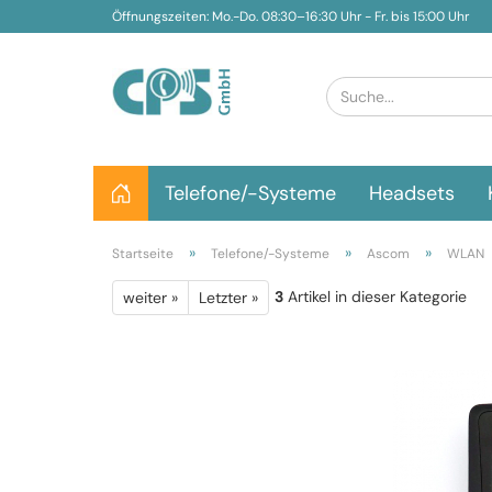
Öffnungszeiten: Mo.-Do. 08:30–16:30 Uhr - Fr. bis 15:00 Uhr
Telefone/-Systeme
Headsets
»
»
»
Startseite
Telefone/-Systeme
Ascom
WLAN
3
Artikel in dieser Kategorie
weiter »
Letzter »