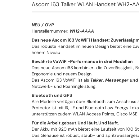
Ascom i63 Talker WLAN Handset WH2-A
NEU / OVP
Herstellernummer:
WH2-AAAA
Das neue Ascom i63 VoWiFi Handset: Zuverlässig 
Das robuste Handset im neuen Design bietet eine zu
hohem Niveau
Bewährte VoWiFi-Performance in drei Modellen
Das neue Ascom i63 kombiniert die Zuverlässigkeit, B
Ergonomie und neuem Design.
Das Ascom i63 VoWiFi ist als
Talker, Messenger und
Netzwerk- und Roamingleistung.
Bluetooth und GPS
Alle Modelle verfügen über Bluetooth zum Anschluss 
Protector ist mit IR, LF und Bluetooth Low Energy Lo
unterstützen zudem WLAN Access Points, Cisco MSE u
Für die Arbeit gebaut.Und läuft.Und läuft.
Der Akku mit 920 mAh bietet eine Laufzeit von 100 
Das Gehäuse ist robust, staub- und spritzwasserges