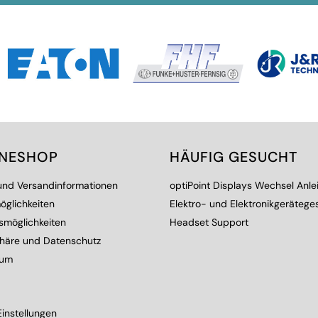
INESHOP
HÄUFIG GESUCHT
 und Versandinformationen
optiPoint Displays Wechsel Anle
öglichkeiten
Elektro- und Elektronikgerätege
smöglichkeiten
Headset Support
phäre und Datenschutz
sum
instellungen