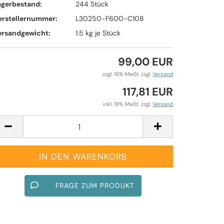
agerbestand:
244
Stück
erstellernummer:
L30250-F600-C108
ersandgewicht:
1.5
kg je Stück
99,00 EUR
zzgl. 19% MwSt. zzgl.
Versand
117,81 EUR
inkl. 19% MwSt. zzgl.
Versand
FRAGE ZUM PRODUKT