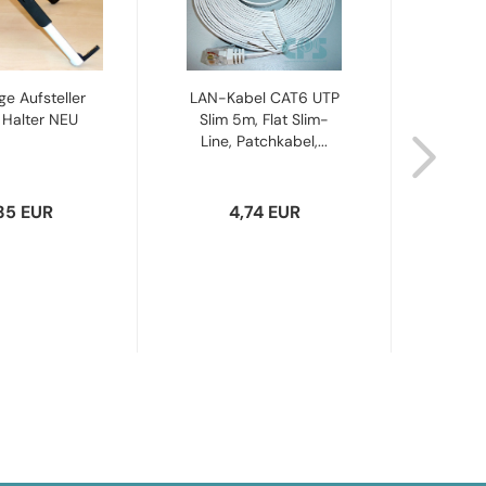
e Aufsteller
LAN-Kabel CAT6 UTP
Jabr
 Halter NEU
Slim 5m, Flat Slim-
spir
Line, Patchkabel,...
fü
35 EUR
4,74 EUR