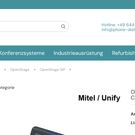
Spra
Hotline:
+49 644
info@phone-distr
Konferenzsysteme
Industrieausrüstung
Refurbis
»
»
»
OpenStage
OpenStage SIP
ategorie
O
C
Ar
Li