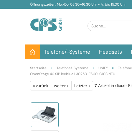
Öffnungszeiten: Mo.-Do. 08:30–16:30 Uhr - Fr. bis 15:00 Uhr
Telefone/-Systeme
Headsets
»
»
»
Startseite
Telefone/-Systeme
UNIFY
Telefone
OpenStage 40 SIP iceblue L30250-F600-C108 NEU
7
Artikel in dieser K
« zurück
weiter »
Letzter »