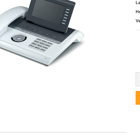
L
H
V