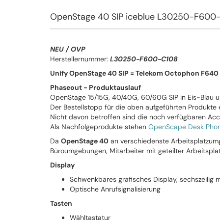
OpenStage 40 SIP iceblue L30250-F600
NEU / OVP
Herstellernummer:
L30250-F600-C108
Unify OpenStage 40 SIP = Telekom Octophon F640 
Phaseout - Produktauslauf
OpenStage 15/15G, 40/40G, 60/60G SIP in Eis-Blau 
Der Bestellstopp für die oben aufgeführten Produkte e
Nicht davon betroffen sind die noch verfügbaren Ac
Als Nachfolgeprodukte stehen
OpenScape Desk Pho
Da
OpenStage 40
an verschiedenste Arbeitsplatzumg
Büroumgebungen, Mitarbeiter mit geteilter Arbeitsplat
Display
Schwenkbares grafisches Display, sechszeilig
Optische Anrufsignalisierung
Tasten
Wähltastatur