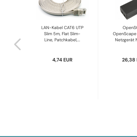
Hörer
LAN-Kabel CAT6 UTP
OpenS
e
Slim 5m, Flat Slim-
OpenScape 
40,60
Line, Patchkabel,...
Netzgerät Ne
R
4,74 EUR
26,38