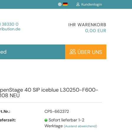
Kundenlogin
che auswählen
1 38330 0
IHR WARENKORB
ibution.de
0,00 EUR
hed
ÜBER UNS
Konto erstellen
penStage 40 SIP iceblue L30250-F600-
108 NEU
Passwort vergessen?
t.Nr.:
CPS-662372
eferzeit:
Sofort lieferbar 1-2
Werktage
(Ausland abweichend)