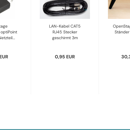
tage
LAN-Kabel CAT5
OpenStag
optiPoint
RJ45 Stecker
Ständer
tzteil...
geschirmt 3m
schwarz...
 EUR
0,95 EUR
30,