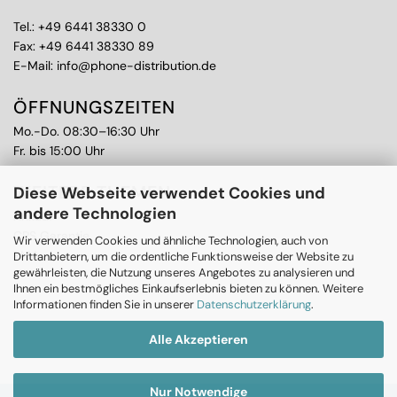
Tel.:
+49 6441 38330 0
Fax: +49 6441 38330 89
E-Mail:
info@phone-distribution.de
ÖFFNUNGSZEITEN
Mo.-Do. 08:30–16:30 Uhr
Fr. bis 15:00 Uhr
WEITERE THEMEN
Diese Webseite verwendet Cookies und
andere Technologien
Ankauf
CPS Garantie
Wir verwenden Cookies und ähnliche Technologien, auch von
RMA
Drittanbietern, um die ordentliche Funktionsweise der Website zu
gewährleisten, die Nutzung unseres Angebotes zu analysieren und
Ihnen ein bestmögliches Einkaufserlebnis bieten zu können. Weitere
Informationen finden Sie in unserer
Datenschutzerklärung
.
Alle Akzeptieren
Nur Notwendige