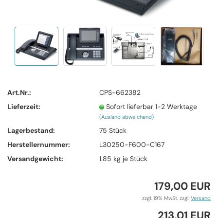
Art.Nr.:
CPS-662382
Lieferzeit:
Sofort lieferbar 1-2 Werktage
(Ausland abweichend)
Lagerbestand:
75
Stück
Herstellernummer:
L30250-F600-C167
Versandgewicht:
1.85
kg je Stück
179,00 EUR
zzgl. 19% MwSt. zzgl.
Versand
213,01 EUR