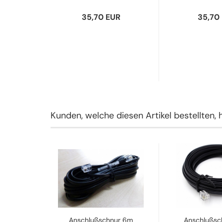
35,70 EUR
35,70
Kunden, welche diesen Artikel bestellten, 
Hörer
Anschlußschnur 6m
Anschlußsc