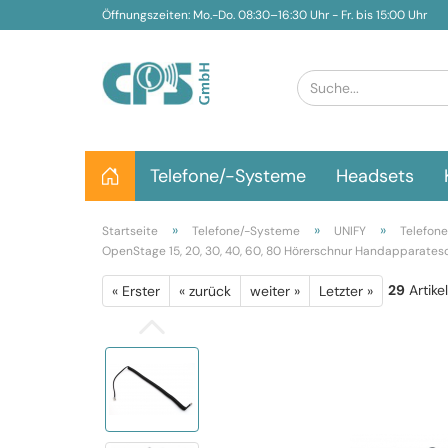
Öffnungszeiten: Mo.-Do. 08:30–16:30 Uhr - Fr. bis 15:00 Uhr
Telefone/-Systeme
Headsets
»
»
»
Startseite
Telefone/-Systeme
UNIFY
Telefone
OpenStage 15, 20, 30, 40, 60, 80 Hörerschnur Handapparates
29
Artike
« Erster
« zurück
weiter »
Letzter »