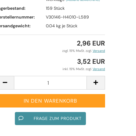
agerbestand:
159
Stück
erstellernummer:
V30146-H4010-L589
ersandgewicht:
0.04
kg je Stück
2,96 EUR
zzgl. 19% MwSt. zzgl.
Versand
3,52 EUR
inkl. 19% MwSt. zzgl.
Versand
FRAGE ZUM PRODUKT