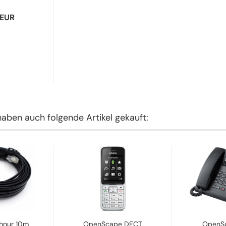
 EUR
haben auch folgende Artikel gekauft:
hnur 10m
OpenScape DECT
OpenS