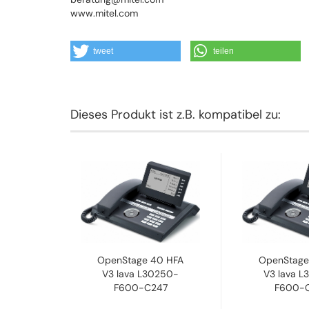
www.mitel.com
tweet
teilen
Dieses Produkt ist z.B. kompatibel zu:
OpenStage 40 HFA
OpenStage
V3 lava L30250-
V3 lava 
F600-C247
F600-C
Refurbished...
ehemal