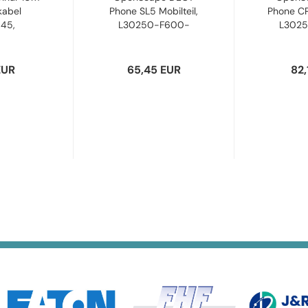
kabel
Phone SL5 Mobilteil,
Phone CP
J45,
L30250-F600-
L302
8...
C450...
C
EUR
65,45 EUR
82,