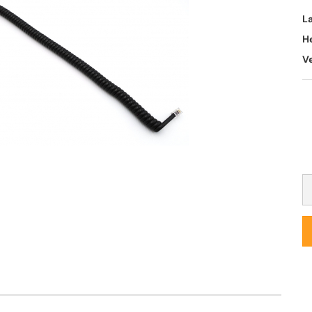
L
H
V