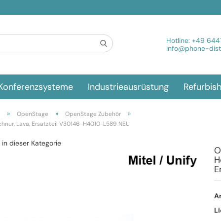
Spra
Hotline:
+49 644
info@phone-distr
Konferenzsysteme
Industrieausrüstung
Refurbis
»
»
»
OpenStage
OpenStage Zubehör
chnur, Lava, Ersatzteil V30146-H4010-L589 NEU
l in dieser Kategorie
O
H
E
Ar
Li