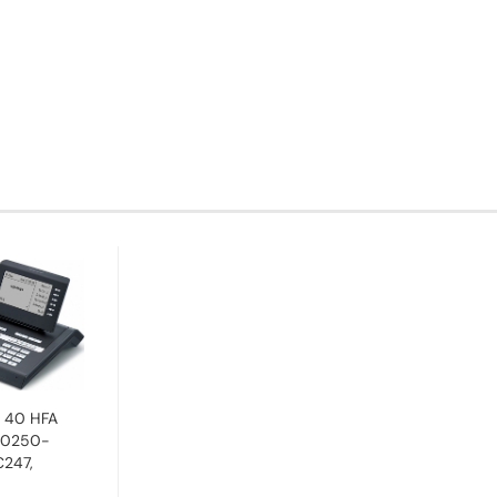
 40 HFA
L30250-
247,
s...