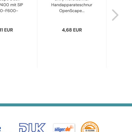
400 mit SIP
Handapparateschnur
50-F600-
OpenScape...
L
427...
La
11 EUR
4,68 EUR
2