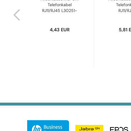
e
Telefonkabel
Telefon
40,60
RJ11/RJ45 L30251-
RJ11/R
F600-A311...
MW6/MW
R
4,43 EUR
5,81 