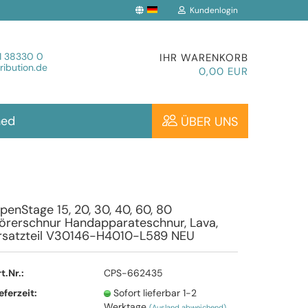
Kundenlogin
che auswählen
1 38330 0
IHR WARENKORB
ibution.de
0,00 EUR
hed
ÜBER UNS
Konto erstellen
penStage 15, 20, 30, 40, 60, 80
örerschnur Handapparateschnur, Lava,
Passwort vergessen?
rsatzteil V30146-H4010-L589 NEU
t.Nr.:
CPS-662435
eferzeit:
Sofort lieferbar 1-2
Werktage
(Ausland abweichend)