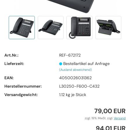
Art.Nr.:
REF-672172
Lieferzeit:
Bestellartikel auf Anfrage
(Ausland abweichend)
EAN:
4050026031362
Herstellernummer:
L30250-F600-C432
Versandgewicht:
1.12
kg je Stück
79,00 EUR
zzgl. 19% MwSt. zzgl.
Versand
94,01 EUR