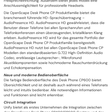
Freisprecheinrichtung. Außerdem bietet jedes Modell eine
Anschlussmöglichkeit für professionelle Headsets.
Die OpenScape Desk Phone CP Produktfamilie bietet die
branchenweit führende HD-Sprachübertragung –
AudioPresence HD. AudioPresence HD gewährleistet, dass die
Benutzer dieser Telefone bei allen Sprachanrufen und
Telefonkonferenzen einen überzeugenden, kristallklaren Klang
erleben. AudioPresence HD wird für das gesamte Portfolio der
OpenScape Desk Phone CP Produktfamilie bereitgestellt.
AudioPresence HD nutzt bei allen OpenScape Desk Phone CP
Modellen den standardbasierten G.722 High-Definition Audio
Codec, erstklassige Lautsprecher-, Mikrofonund
Akustikkomponenten sowie hochmoderne Rauschunterdrückung
und Echokompensation.
Neue und moderne Bedienoberfläche
Die farbige Bedienoberfläche des Desk Phone CP600 bietet
Übersichtlichkeit und ist deshalb auch während eines Telefonats
leicht und intuitiv bedienbar. Alle notwendigen Informationen
und Funktionen sind leicht erkennbar.
Circuit Integration
Unify bietet als erstes Unternehmen die Integration zwischen