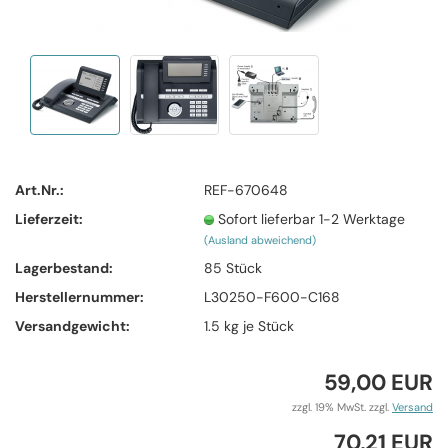
Art.Nr.:
REF-670648
Lieferzeit:
Sofort lieferbar 1-2 Werktage
(Ausland abweichend)
Lagerbestand:
85
Stück
Herstellernummer:
L30250-F600-C168
Versandgewicht:
1.5
kg je Stück
59,00 EUR
zzgl. 19% MwSt. zzgl.
Versand
70,21 EUR