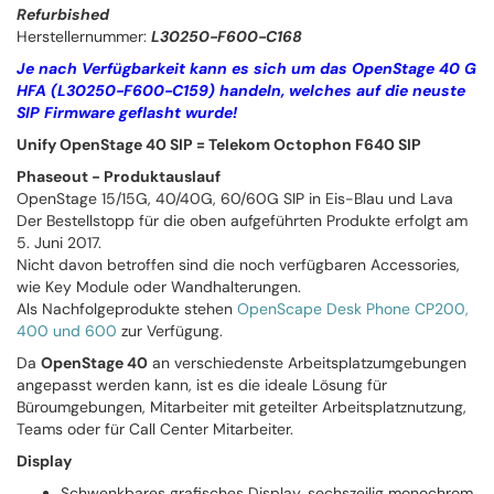
Refurbished
Herstellernummer:
L30250-F600-C168
Je nach Verfügbarkeit kann es sich um das OpenStage 40 G
HFA (L30250-F600-C159) handeln, welches auf die neuste
SIP Firmware geflasht wurde!
Unify OpenStage 40 SIP = Telekom Octophon F640 SIP
Phaseout - Produktauslauf
OpenStage 15/15G, 40/40G, 60/60G SIP in Eis-Blau und Lava
Der Bestellstopp für die oben aufgeführten Produkte erfolgt am
5. Juni 2017.
Nicht davon betroffen sind die noch verfügbaren Accessories,
wie Key Module oder Wandhalterungen.
Als Nachfolgeprodukte stehen
OpenScape Desk Phone CP200,
400 und 600
zur Verfügung.
Da
OpenStage 40
an verschiedenste Arbeitsplatzumgebungen
angepasst werden kann, ist es die ideale Lösung für
Büroumgebungen, Mitarbeiter mit geteilter Arbeitsplatznutzung,
Teams oder für Call Center Mitarbeiter.
Display
Schwenkbares grafisches Display, sechszeilig monochrom,